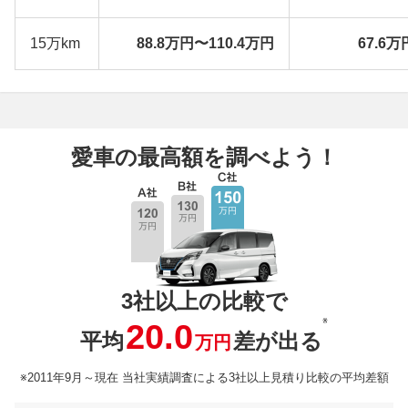
15万km
88.8万円〜110.4万円
67.6万
愛車の最高額を調べよう！
3社以上の比較で
※
20.0
平均
差が出る
万円
※2011年9月～現在 当社実績調査による3社以上見積り比較の平均差額