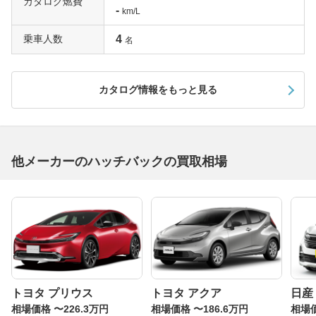
カタログ燃費
-
km/L
乗車人数
4
名
カタログ情報をもっと見る
他メーカーのハッチバックの買取相場
トヨタ プリウス
トヨタ アクア
日産
相場価格 〜226.3万円
相場価格 〜186.6万円
相場価