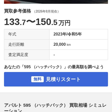
買取参考価格
（
2026年8月
現在）
133
〜150
.7
.5
万円
年式
2023年/令和5年
走行距離
20,000
km
査定満足度
-
あなたの「595 （ハッチバック）」の最高額を調べよう
見積りスタート
無料
アバルト 595 （ハッチバック） 買取相場 シミュレ
ーション