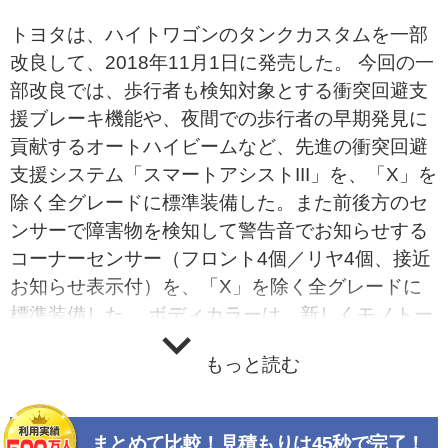
トヨタは、ハイトワゴンのタンクカスタムを一部
改良して、2018年11月1日に発売した。 今回の一
部改良では、歩行者も検知対象とする衝突回避支
援ブレーキ機能や、夜間での歩行者の早期発見に
貢献するオートハイビームなど、先進の衝突回避
支援システム「スマートアシストIII」を、「X」を
除く全グレードに標準装備した。また前後方のセ
ンサーで障害物を検知して警告音でお知らせする
コーナーセンサー（フロント4個／リヤ4個、接近
お知らせ表示付）を、「X」を除く全グレードに
標準装備した。 ボディカラーは、新しくモノトー
ンにファイアークォーツレッドメタリックを設
もっと読む
定。またカスタム専用のツートーンには、メーカ
ーオプションでブラックマイカメタリック&#215;
ファイアークォーツレッドメタリックとブラック
まとめて比較！見積もりは45秒で完了！