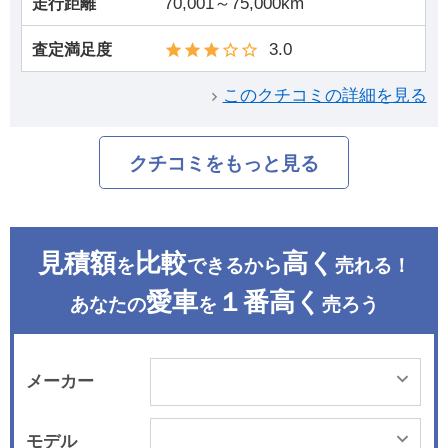
70,001～75,000km
走行距離
3.0
査定満足度
このクチコミの詳細を見る
クチコミをもっと見る
見積額
比較
高く
を
できるから
売れる！
愛車
１番高く
あなたの
を
売ろう
メーカー
モデル