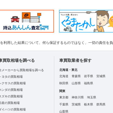
れを利用した結果について、何ら保証するものではなく、一切の責任を
車買取相場を調べる
車買取業者を探す
北海道・東北
全メーカーから買取相場を調べる
北海道
青森県
岩手県
宮城県
トヨタの買取相場
レクサスの買取相場
秋田県
山形県
福島県
ホンダの買取相場
関東
スズキの買取相場
東京都
神奈川県
埼玉県
日産の買取相場
千葉県
茨城県
栃木県
群馬県
ダイハツの買取相場
山梨県