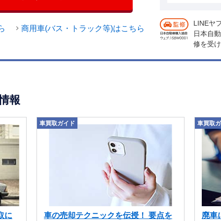
LINE
ら
商用車(バス・トラック等)はこちら
日本自動
修を受け
情報
車買取ガイド
車買取ガ
取に
車の売却テクニックを伝授！ 要点を
廃車