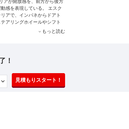
リアが開放感を、前方から後方
動感を表現している。 エスク
テリアで、インパネからドアト
ステアリングホイールやシフト
調の加飾、ピアノブラック塗装
もっと読む
ている。 基本パッケージング
フラットフロアを採用すること
ながら広々とした室内空間と優
室空間などを作っている。 7人
了！
プテンシートを採用し、横スラ
ップすることでロングスライド
ソリン車とハイブリッド車がラ
見積もりスタート！
は2.0リッターエンジンが搭載
mの動力性能を発生する。ハイブリッ
する1.8リッターエンジンに
モーターを組み合わせ、システムとして
アイドリングストップ機構などの
ップの低燃費を実現し、ハイブリ
イバル車の燃費を達成している。