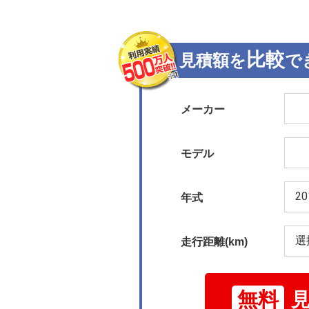
比較
見積額を
で
メーカー
モデル
年式
走行距離(km)
無料