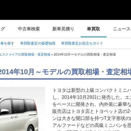
ログ
中古車検索
新車見積り
車買取
ニュース
業者を探す
車買取査定の基礎知識
車買取査定お役立ちガイド
エスクァイアの買取相場・査定相場
>
2014年10月〜モデルの買取相場・査定相場
2014年10月～モデルの買取相場・査定相
トヨタは新型の上級コンパクトミニ
し、2014年10月29日に発売した
をベースに開発され、内外装に豪華
販売店はトヨタ店とトヨペット店の2
ンは大きな開口部を持つT文字形状の
アルファードなどの高級ミニバンを