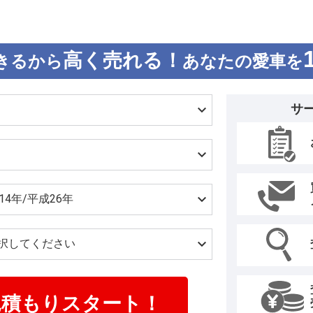
先進装備は駐車を支援するインテリジ
コネクト対応のカーナビなどを設定
制御付きの横滑り防止装置であるS-
高く売れる！
きるから
あなたの愛車を
どが標準で装備される。 グレードは
もXiとGiの2グレードが設定され、
が、ガソリン車はそれぞれのグレード
サ
見積もりスタート！