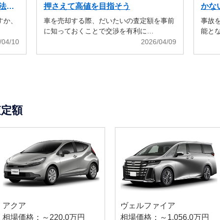
法も
押さえて高値を目指そう
かな
すか、
車を売却する際、だいたいの査定額を事前
事故
に知っておくことで交渉を有利に…
能と
/04/10
2026/04/09
査定額
アクア
ヴェルファイア
相場価格：～220.0万円
相場価格：～1,056.0万円