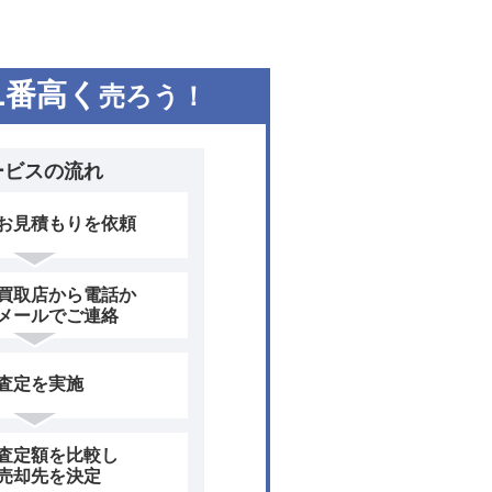
ェントパーキングアシストやT
した。安全装備はステアリング
VSCやヒルスタートアシストな
1
番高く
売ろう！
ガソリン車、ハイブリッド車と
ハイブリッド車は7人乗りのみだ
に8人乗りの設定もある。
ービスの流れ
お見積もりを依頼
買取店から電話か
メールでご連絡
査定を実施
査定額を比較し
売却先を決定