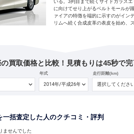
いる。3列目まで続くサイドガラスエ
に向けてせり上がるベルトモールが躍
ァイアの特徴を端的に示すのがイン
リムへ続く合成皮革の表皮を始め、
ノブに採用された本革巻きや黒木目
などが、上質巻や高級感の追求を示し
はノア／ヴォクシーのもので、低床
でミニバンとしてはやや抑えた全高
れた乗降性、広くて使い勝手の良い荷
際の買取価格と比較！見積もりは45秒で完
乗り仕様車の2列目には独立したキャ
イドのほか3列目シートをスペースア
年式
走行距離(km)
を可能とした。 エスクァイアにはガ
インナップされている。ガソリン車に
され、112kW(152ps)/193N・
ド車は73kW(99ps)/142kWを発生
60kW(82ps)/207N・mの電気
を一括査定した人のクチコミ・評判
100kWを発生する。 ガソリン車は
採用により、16.0km/Lのクラスト
ッド車はさらに優れた23.8km/Lラ
りませんでした