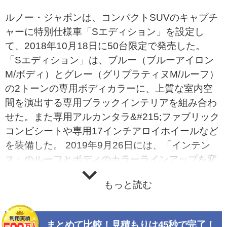
ルノー・ジャポンは、コンパクトSUVのキャプチ
ャーに特別仕様車「Sエディション」を設定し
て、2018年10月18日に50台限定で発売した。
「Sエディション」は、ブルー（ブルーアイロン
M/ボディ）とグレー（グリプラティヌM/ルーフ）
の2トーンの専用ボディカラーに、上質な室内空
間を演出する専用ブラックインテリアを組み合わ
せた。また専用アルカンタラ&#215;ファブリック
コンビシートや専用17インチアロイホイールなど
を装備した。 2019年9月26日には、「インテン
ス」のルーフとボディのカラーラインアップを変
更し、シックな印象とした。ルーフカラーは、ノ
もっと読む
ワール エトワール（黒）に統一され、ボディカラ
ーはルージュ フラムM（赤）とグリ カシオペM
（グレー）の新色2色を含む4色を設定した。 同時
まとめて比較！見積もりは45秒で完了！