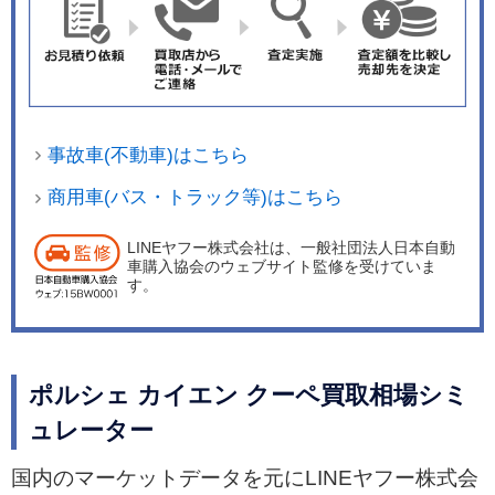
ムレスト、ドアパネルにアルカンターラを採用
し、ダークブラッシュド仕上げのアルミニウムを
組み合わせている。専用設計の8ウェイスポーツ
シートはコーナリング時に高さのあるボルスター
がドライバーの体を最適にサポートする。フロン
事故車(不動車)はこちら
トドア、ドアシル、レブカウンター、ヘッドレス
トには「GTS」ロゴがあしらわれている。
商用車(バス・トラック等)はこちら
LINEヤフー株式会社は、一般社団法人日本自動
車購入協会のウェブサイト監修を受けていま
す。
ポルシェ カイエン クーペ買取相場シミ
ュレーター
国内のマーケットデータを元にLINEヤフー株式会