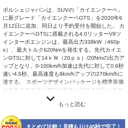
ポルシェジャパンは、SUVの「カイエンクーペ」
に新グレード「カイエンクーペGTS」を2020年6
月12日に追加、同日より予約受付を開始した。 カ
イエンクーペGTSに搭載される4.0リッターV8ツ
インターボエンジンは、最高出力338kW（460p
s）、最大トルク620Nmを発生する。先代カイエ
ンGTSに対して14ｋＷ（20ｐｓ）/20Nmの出力ア
ップとなり、0-100km/h加速は先代に対して0.6秒
速い4.5秒、最高速度も8km/hアップの270km/hに
達する。 スポーツデザインパッケージを標準装備
とするエクステリアにはサテングロスブラックの
21インチRSスパイダーデザインホイールが組み
もっと読む
合わされる。LEDヘッドライトおよびLEDテール
ライトはダークカラーのティンテッド加工が施さ
れ、さらにフロントのエアインテーク、サイドウ
まとめて比較！見積もりは45秒で完了！