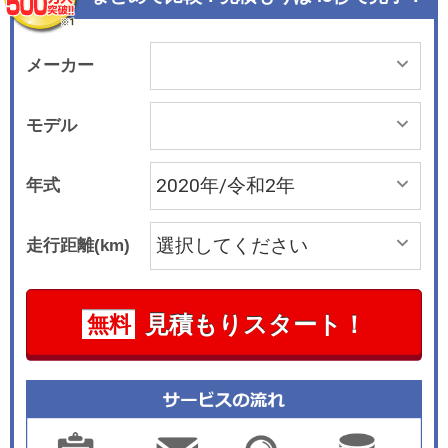
インドウトリム、スポーツエグゾーストシステム
のテールパイプ、リヤのモデル名とポルシェロゴ
はすべてブラックで統一される。 標準仕様のスチ
メーカー
ールスプリングサスペンションは車高を20㎜ロー
ダウンするとともに、スポーティなダンパーコン
モデル
トロールを実現するアクティブ制御の「ポルシェ
アクティブサスペンションマネージメント（PAS
年式
M）」、「ポルシェトルクベクトリングプラス（P
TV Plus）を装備する。さらにねずみ鋳鉄製の大
走行距離(km)
径ブレーキ（フロント390&#215;38㎜、リヤ358
&#215;28㎜）、レッドのブレーキキャリパーを装
着。オプションで「ポルシェサーフィスコーテッ
見積もりスタート！
無料
ドブレーキ（PSCB）」、「ポルシェセラミック
コンポジットブレーキ（PCCB）」などを選ぶこ
ともできる。 インテリアはルーフライニング、シ
ートのセンターパネル、センターコンソールアー