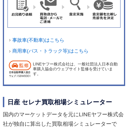
と、食べこぼしやゴミなどが隙間に入り込みにく
く、飲み物などをこぼしてしまったときもふき取
りやすい機能性を両立したという。さらに、日産
として初めて、スイッチタイプの電制シフトを採
用している。 ボディカラーは、2トーン4色、モノ
事故車(不動車)はこちら
トーン10色の全14色をラインナップした。 同
日、日産の関連会社である日産モータースポーツ
商用車(バス・トラック等)はこちら
＆カスタマイズは、セレナのカスタムカー「オー
LINEヤフー株式会社は、一般社団法人日本自動
テック」と車中泊仕様の「マルチベッド」をフル
車購入協会のウェブサイト監修を受けていま
モデルチェンジした。 「オーテック」は、専用エ
す。
クステリアや専用16インチアルミホイール、専用
インテリアなどを装備。e-POWER車はセカンド
シートに「キャプテンシート」を採用して、快適
日産 セレナ買取相場シミュレーター
性を高めている。 ボディカラーは、専用色のカス
ピアンブルーや専用2トーン3種類を含めた、全7
国内のマーケットデータを元にLINEヤフー株式会
色を設定した。 もう一方の「マルチベッド」は、
社が独自に算出した買取相場シミュレーターで