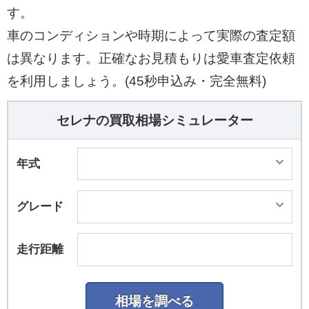
収納式のベッドシステムを備えることで、高い実
す。
用性と快適な休憩のためのスペースを同時に確
車のコンディションや時期によって実際の査定額
保。またベッドマットの厚みを増して、より快適
は異なります。正確なお見積もりは愛車査定依頼
な就寝を可能としている。「XV」、「ハイウェイ
を利用しましょう。(45秒申込み・完全無料)
スターV」、「e-POWER XV」、「e-POWER ハ
イウェイスターV」グレードに加えて、カスタム
セレナの買取相場シミュレーター
カー「オーテック」をベース車としてラインナッ
プした。
年式
グレード
走行距離