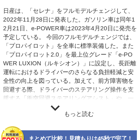
日産は、「セレナ」をフルモデルチェンジして、
2022年11月28日に発表した。ガソリン車は同年1
2月21日、e-POWER車は2023年4月20日に発売を
予定している。 今回のフルモデルチェンジでは、
「プロパイロット」を全車に標準装備した。また
「プロパイロット2.0」を最上位グレード「e-PO
WER LUXION（ルキシオン）」に設定し、長距離
運転におけるドライバーのさらなる負担軽減と安
全性の向上を図っている。加えて、前方障害物を
回避する際、ドライバーのステアリング操作を支
援する「衝突回避ステアリングアシスト」や、一
度駐車した場所を駐車枠として記録することがで
もっと読む
きるメモリー機能付きの「プロパイロット パーキ
ング」を日産として初搭載した。後者は記録した
駐車位置に近づくと、ステアリング、アクセル、
まとめて比較！見積もりは45秒で完了！