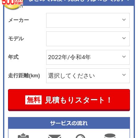
ブレーキ、シフトチェンジ、パーキングブレーキ
のすべてを自動で制御し、駐車をサポートする。
さらに「e-POWER ルキシオン」には、リモコン
メーカー
操作で車両の出し入れが可能となる「プロパイロ
ット リモート パーキング」も搭載している。 パ
モデル
ワートレーンは2.0リッターガソリンのほか、新開
発の1.4リッターe-POWER専用エンジンを組み合
年式
わせた第2世代「e-POWER」を用意。車両状態や
走行環境に加え、ナビと連携しながらエンジン作
走行距離(km)
動タイミングを制御する世界初のエネルギーマネ
ジメント技術により、エンジンの作動頻度を低減
して、静粛性の向上を図っている。 エクステリア
見積もりスタート！
無料
は、より上質でモダンな要素を取り入れた。ま
た、すべてのランプをLED化している。インテリ
アでは、運転席の視界を遮る凹凸を減らすことで
運転のしやすさを向上。シートは素材の高級感