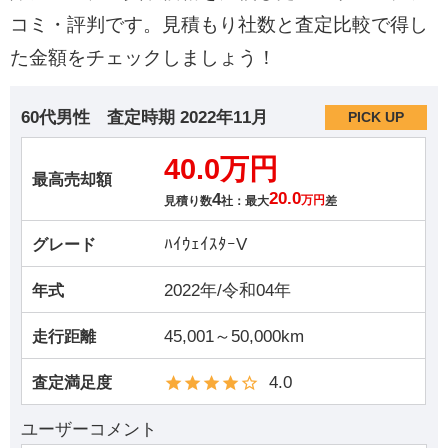
コミ・評判です。見積もり社数と査定比較で得し
た金額をチェックしましょう！
60代男性
査定時期
2022年11月
PICK UP
40.0万円
最高売却額
4
20.0
見積り数
社：最大
万円
差
ﾊｲｳｪｲｽﾀｰV
グレード
2022年/令和04年
年式
45,001～50,000km
走行距離
4.0
査定満足度
ユーザーコメント