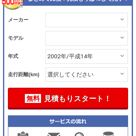
装色もグレーを基調としたツートーンとすること
で、スポーティかつ上品さを感じさせるものだ。
また、全車に足踏み式パーキングブレーキを採用
メーカー
した。エンジンは直列4気筒2リッター及び1.8リ
ッターで、組み合わされるミッションはグレード
モデル
により、4速ATとマニュアルモードでのスポーテ
ィな走りを楽しめるCVTが設定される。ABSやブ
年式
レーキアシスト、デュアルエアバッグなどの安全
装備も標準装備されている。
走行距離(km)
見積もりスタート！
無料