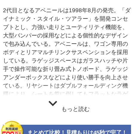
2代目となるアベニールは1998年8月の発売。「ダ
イナミック・スタイル・ツアラー」を開発コンセ
プトとし、力強い走りとユーティリティ機能を、
大型バンパーの採用などによる個性的なデザイン
で包み込んでいる。アベニールは、ワゴン専用の
ボディとリアマルチリンクサスペンションを採用
している。ラゲッジスペースはガラスハッチや片
手で操作可能な折り畳み式トノボード、ラゲッジ
アンダーボックスなどにより使い勝手を向上させ
ている。リヤシートはダブルフォールディング機
構により、シートを前に倒してもフラットなラゲ
ッジフロアを確保した。さらに、リクライニング
もっと読む
機構と可倒式のリヤシートヘッドレストを採用し
ている。インテリアは曲面を多用し、独立2眼式
メーターや丸型のエア吹き出し口などの採用、内
まとめて比較！見積もりは45秒で完了！