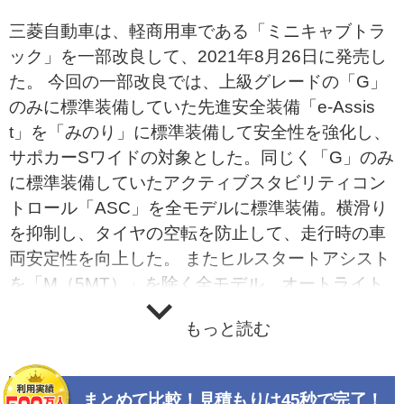
三菱自動車は、軽商用車である「ミニキャブトラ
ック」を一部改良して、2021年8月26日に発売し
た。 今回の一部改良では、上級グレードの「G」
のみに標準装備していた先進安全装備「e-Assis
t」を「みのり」に標準装備して安全性を強化し、
サポカーSワイドの対象とした。同じく「G」のみ
に標準装備していたアクティブスタビリティコン
トロール「ASC」を全モデルに標準装備。横滑り
を抑制し、タイヤの空転を防止して、走行時の車
両安定性を向上した。 またヒルスタートアシスト
を「M（5MT）」を除く全モデル、オートライト
コントロールを全モデルに標準装備した。 さらに
もっと読む
「みのり」に強化リヤサスペンション（4枚リー
フスプリング）を標準装備して、積載時の安定性
をアップ。ぬかるみ脱出アシスト（ブレーキLSD
まとめて比較！見積もりは45秒で完了！