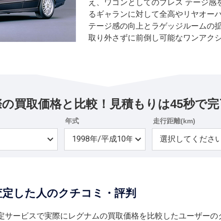
え、ワゴンとしてのプレス テージ感
るギャランに対して全高やリヤオーバ
テージ感の向上とラゲッジルームの拡
取り外さずに前倒し可能なワンアク
用、さらに可 倒後に床面がほぼフラ
い勝手のよさを追求している。 エンジ
2.4リッターの2種類、これとハイパワー
ンタークーラー付ツインターボとなる
ードに応じ4AT、5AT、5MTが用意
際の買取価格と比較！見積もりは45秒で完
ッグ、ABS、セー フティ機構付パ
備は全車標準となっている。
年式
走行距離(km)
査定した人のクチコミ・評判
定サービスで実際にレグナムの買取価格を比較したユーザーの