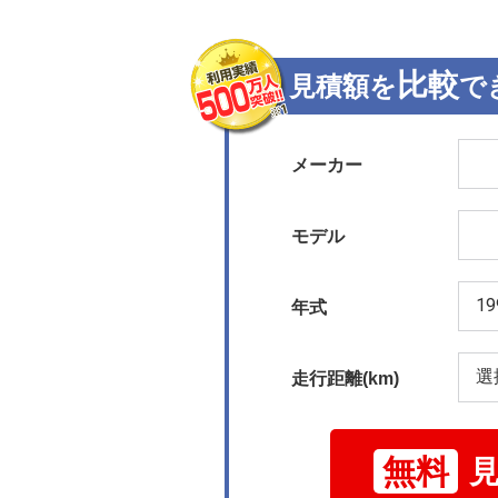
比較
見積額を
で
メーカー
モデル
年式
走行距離(km)
無料