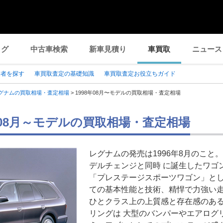
ログ
中古車検索
新車見積り
車買取
ニュース
業者を探す
車買取査定の基礎知識
車買取査定お役立ちガイド
グナムの買取相場・査定相場
>
1998年08月〜モデルの買取相場・査定相場
8年08月～モデルの買取相場・査定相場
レグナムの発売は1996年8月のこと
デルチェンジと同時 に誕生したワゴ
「プレステージスポーツワゴン」とし
ての基本性能と技術、精悍で力強い走
ひとクラス上の上質感と存在感のあ
リングは 大型のバンパーやエアログ