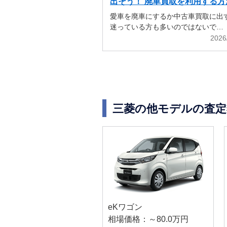
出そう！ 廃車買取を利用する方
解説
愛車を廃車にするか中古車買取に出
迷っている方も多いのではないで…
2026
三菱の他モデルの査定
eKワゴン
相場価格：～80.0万円