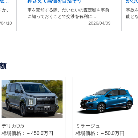
法も
押さえて高値を目指そう
かな
すか、
車を売却する際、だいたいの査定額を事前
事故
に知っておくことで交渉を有利に…
能と
/04/10
2026/04/09
額
デリカD:5
ミラージュ
相場価格：～450.0万円
相場価格：～50.0万円