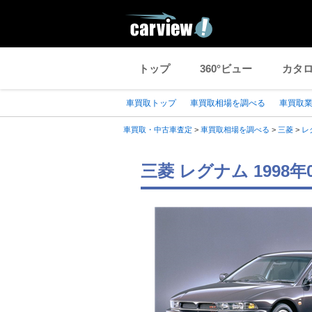
トップ
360°ビュー
カタ
車買取トップ
車買取相場を調べる
車買取
車買取・中古車査定
>
車買取相場を調べる
>
三菱
>
レ
三菱 レグナム 199