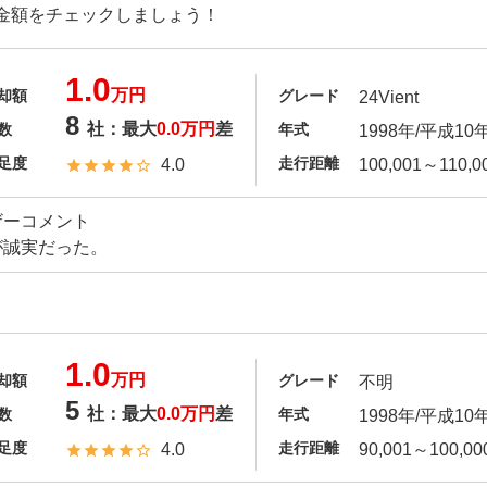
金額をチェックしましょう！
1.0
万円
却額
グレード
24Vient
8
社：最大
0.0万円
差
数
年式
1998年/平成10
足度
走行距離
4.0
100,001～110,0
ザーコメント
が誠実だった。
1.0
万円
却額
グレード
不明
5
社：最大
0.0万円
差
数
年式
1998年/平成10
足度
走行距離
4.0
90,001～100,00