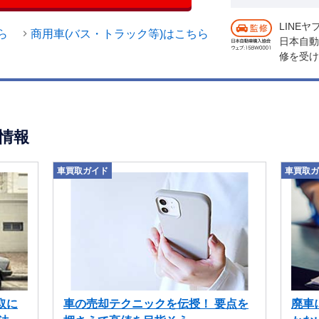
LINE
ら
商用車(バス・トラック等)はこちら
日本自動
修を受け
情報
車買取ガイド
車買取ガ
取に
車の売却テクニックを伝授！ 要点を
廃車