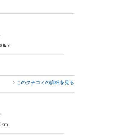
年
00km
このクチコミの詳細を見る
年
0km