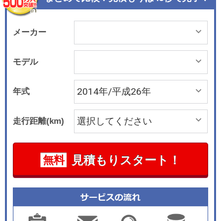
税になるほか、クリーンディーゼル補助金も受け
られる。クリーンディーゼル搭載車はDパワーパ
ッケージとDプレミアムの2グレードが設定されて
メーカー
いるが、いずれもガソリン車に対して約30万円高
の設定。14万円を上限に補助金を受けられる。 2
モデル
014年2月20日にはDプレミアム（4WD、7人乗
り）をベースに、クロムメッキのフロントグリル
年式
や本革シートなど内外装に上質感のある装備を施
した特別仕様車「ロイヤル エクシード」を発売し
走行距離(km)
た。 同年6月10日にはガソリンエンジン搭載のM
をベースに、本革巻ステアリングホイールや5本
スポークタイプのアルミホイールなどを装備した
見積もりスタート！
無料
特別仕様車「Mリミテッド」を発売した。