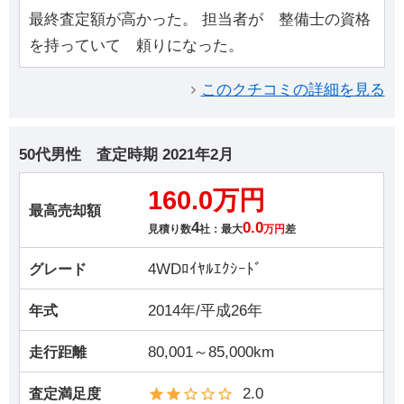
最終査定額が高かった。 担当者が 整備士の資格
を持っていて 頼りになった。
このクチコミの詳細を見る
50代男性
査定時期
2021年2月
160.0万円
最高売却額
4
0.0
見積り数
社：最大
万円
差
4WDﾛｲﾔﾙｴｸｼｰﾄﾞ
グレード
2014年/平成26年
年式
80,001～85,000km
走行距離
2.0
査定満足度