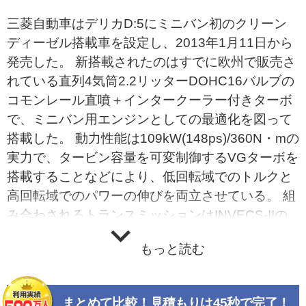
三菱自動車はデリカD:5にミニバン初のクリーン
ディーゼル搭載車を設定し、2013年1月11日から
発売した。 新搭載されたのはすでに欧州で販売さ
れている直列4気筒2.2リッターDOHC16バルブの
コモンレール直噴＋インタークーラー付きターボ
で、ミニバン用エンジンとしての最適化を図って
搭載した。 動力性能は109kW(148ps)/360N・mの
実力で、タービン容量を可変制御するVGターボを
搭載することなどにより、低回転域でのトルクと
高回転域でのパワーの伸びを両立させている。 組
み合わされるトランスミッションはINVECS-IIの
スポーツモード付き6速ATで、これもミニバン専
もっと読む
用のチューニングをした上で搭載されている。パ
ドルシフトによる変速操作も可能だ。 燃費はJC0
8モードで13.6km/Lを達成し、エコカー減税が免
まとめて比較！見積もりは45秒で完了！