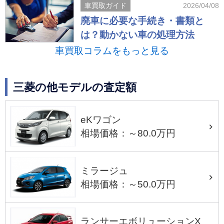
車買取ガイド
2026/04/08
廃車に必要な手続き・書類と
は？動かない車の処理方法
車買取コラムをもっと見る
三菱の他モデルの査定額
eKワゴン
相場価格：～80.0万円
ミラージュ
相場価格：～50.0万円
ランサーエボリューションX