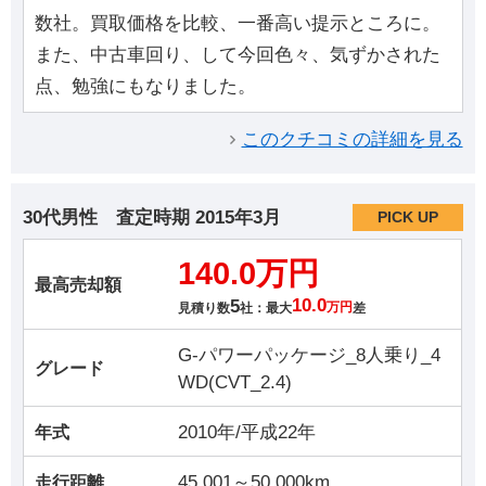
数社。買取価格を比較、一番高い提示ところに。
また、中古車回り、して今回色々、気ずかされた
点、勉強にもなりました。
このクチコミの詳細を見る
30代男性
査定時期
2015年3月
PICK UP
140.0万円
最高売却額
5
10.0
見積り数
社：最大
万円
差
G-パワーパッケージ_8人乗り_4
グレード
WD(CVT_2.4)
2010年/平成22年
年式
45,001～50,000km
走行距離