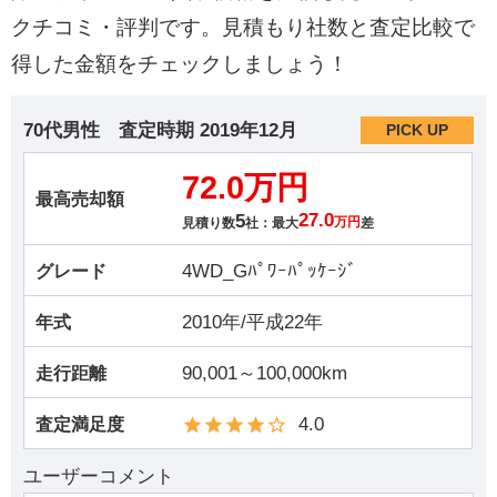
クチコミ・評判です。見積もり社数と査定比較で
得した金額をチェックしましょう！
70代男性
査定時期
2019年12月
PICK UP
72.0万円
最高売却額
5
27.0
見積り数
社：最大
万円
差
4WD_Gﾊﾟﾜｰﾊﾟｯｹｰｼﾞ
グレード
2010年/平成22年
年式
90,001～100,000km
走行距離
4.0
査定満足度
ユーザーコメント