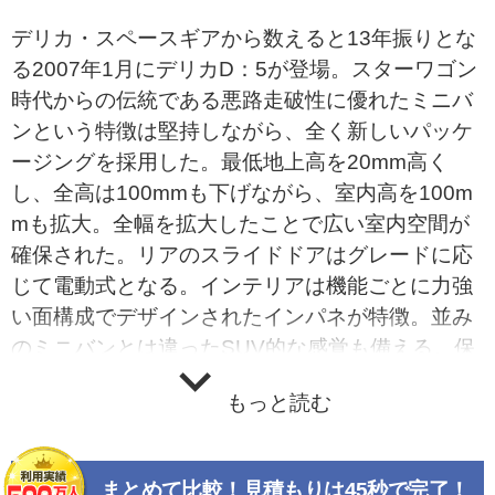
デリカ・スペースギアから数えると13年振りとな
る2007年1月にデリカD：5が登場。スターワゴン
時代からの伝統である悪路走破性に優れたミニバ
ンという特徴は堅持しながら、全く新しいパッケ
ージングを採用した。最低地上高を20mm高く
し、全高は100mmも下げながら、室内高を100m
mも拡大。全幅を拡大したことで広い室内空間が
確保された。リアのスライドドアはグレードに応
じて電動式となる。インテリアは機能ごとに力強
い面構成でデザインされたインパネが特徴。並み
のミニバンとは違ったSUV的な感覚も備える。保
温・保冷機能付きグローブボックスをはじめ各種
もっと読む
の収納スペースなどミニバンらしい使い勝手にも
配慮。撥水性を高めた汚れプロテクト機能の高い
シート表皮や撥水ドアガラスも採用する。搭載エ
まとめて比較！見積もりは45秒で完了！