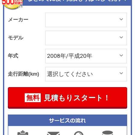
ンジンは直列4気筒2.4リッターDOHCのMIVEC
で、125kW/170ps、226Nm/23.0kg-mのパワー＆
トルクを発生し、全車ともINVECS-ⅢのCVTと組
メーカー
み合わされる。上級グレードはスポーツシフトを
装備。4WDシステムはアウトランダーと同じ電子
モデル
制御4WDを採用する。デビューした当初は全車と
も4WDだったが、2007年5月には2WDを追加設
年式
定。2007年10月には2WD車に続いてエアロパー
ツで外観をドレスアップしたローデストシリーズ
走行距離(km)
が4WD車にも設定された。2008年5月には7人乗
り仕様を設定するなど、装備や仕様の見直しを行
った。2008年12月にはグレードに応じて装備の充
見積もりスタート！
無料
実化を図り、車種体系を整理した。