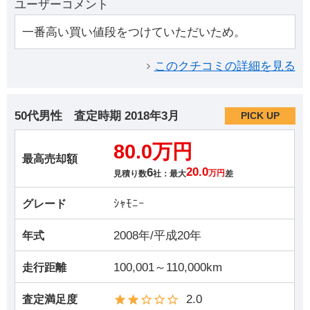
ユーザーコメント
一番高い買い値段をつけていただいため。
このクチコミの詳細を見る
50代男性
査定時期
2018年3月
PICK UP
80.0万円
最高売却額
6
20.0
見積り数
社：最大
万円
差
ｼｬﾓﾆｰ
グレード
2008年/平成20年
年式
100,001～110,000km
走行距離
2.0
査定満足度