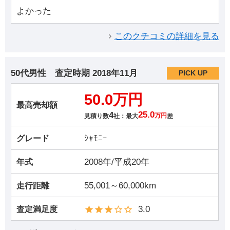
よかった
このクチコミの詳細を見る
50代男性
査定時期
2018年11月
PICK UP
50.0万円
最高売却額
4
25.0
見積り数
社：最大
万円
差
ｼｬﾓﾆｰ
グレード
2008年/平成20年
年式
55,001～60,000km
走行距離
3.0
査定満足度