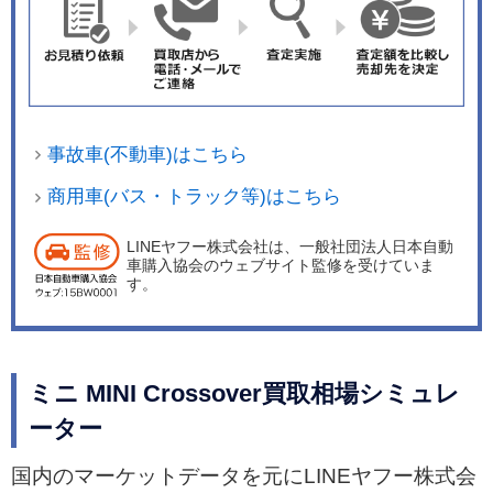
は、タッチパネル機能とともに、MINIコントロー
ラーによって手元でも操作可能。速度やナビ情報
などを前方の道路に視線を向けたまま、視線を下
げることなく確認することができるMINIヘッドア
ップディスプレイやリアビューカメラ、パークデ
事故車(不動車)はこちら
ィスタンスコントロール（フロント＆リア）、縦
列駐車をサポートするパーキング・アシストなど
商用車(バス・トラック等)はこちら
を特別装備した。
LINEヤフー株式会社は、一般社団法人日本自動
車購入協会のウェブサイト監修を受けていま
す。
ミニ MINI Crossover買取相場シミュレ
ーター
国内のマーケットデータを元にLINEヤフー株式会