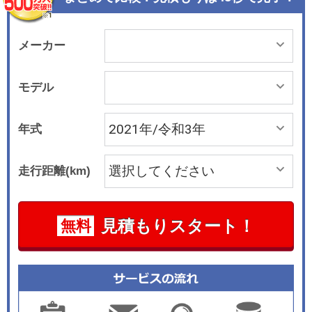
せる特別なブルーの限定色「ディープ・ラグナ・
ブルー・メタリック」をボディカラーとして採
用。スポーティーな18インチブラックホイール、
メーカー
ブラックルーフレール、ピアノブラック・エクス
テリア、専用ルーフステッカーや専用サイドスカ
モデル
ットルを組み合わせ、力強くスタイリッシュなデ
ザインとした。インテリアは、専用ステッカー付
年式
インテリアサーフェスピアノブラック、専用シー
トクロス／レザレットブラック・パール、マルチ
走行距離(km)
ディスプレイメーターパネル、専用ドアシルプレ
ートを特別装備した。 また運転支援システムであ
るストップ＆ゴー機能付アクティブクルーズコン
見積もりスタート！
無料
トロール、前車接近警告機能、衝突回避・被害軽
減ブレーキ、視認性を高めるLEDデイライトリン
グ、アダプティブLEDヘッドライト、LEDフロン
トフォグランプを装備。ナビゲーションシステム