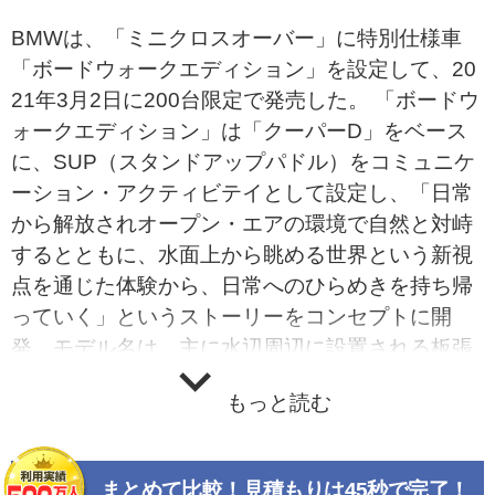
BMWは、「ミニクロスオーバー」に特別仕様車
「ボードウォークエディション」を設定して、20
21年3月2日に200台限定で発売した。 「ボードウ
ォークエディション」は「クーパーD」をベース
に、SUP（スタンドアップパドル）をコミュニケ
ーション・アクティビテイとして設定し、「日常
から解放されオープン・エアの環境で自然と対峙
するとともに、水面上から眺める世界という新視
点を通じた体験から、日常へのひらめきを持ち帰
っていく」というストーリーをコンセプトに開
発。モデル名は、主に水辺周辺に設置される板張
りを意味する「Boardwalk」に由来し、専用パー
もっと読む
ツはボードウォークの板目をモチーフとしてデザ
イン開発された。 エクステリアは、クロスオーバ
ーにr初導入となる深い湖の色、水辺の空を想起さ
まとめて比較！見積もりは45秒で完了！