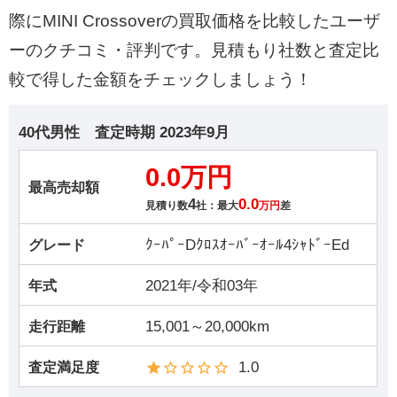
際にMINI Crossoverの買取価格を比較したユーザ
ーのクチコミ・評判です。見積もり社数と査定比
較で得した金額をチェックしましょう！
40代男性
査定時期
2023年9月
0.0万円
最高売却額
4
0.0
見積り数
社：最大
万円
差
ｸｰﾊﾟｰDｸﾛｽｵｰﾊﾞｰｵｰﾙ4ｼｬﾄﾞｰEd
グレード
2021年/令和03年
年式
15,001～20,000km
走行距離
1.0
査定満足度