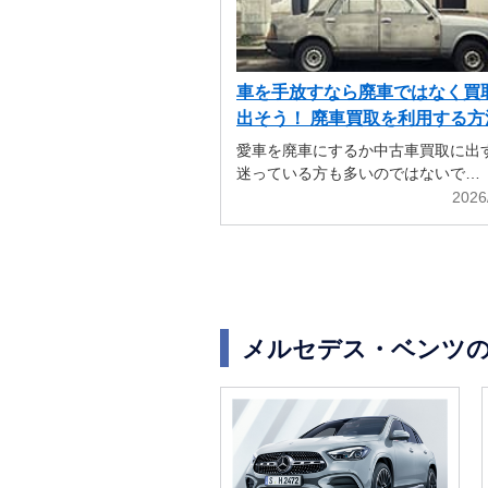
車を手放すなら廃車ではなく買
出そう！ 廃車買取を利用する方
解説
愛車を廃車にするか中古車買取に出
迷っている方も多いのではないで…
2026
メルセデス・ベンツ