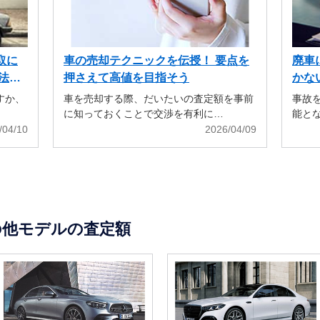
取に
車の売却テクニックを伝授！ 要点を
廃車
法も
押さえて高値を目指そう
かな
すか、
車を売却する際、だいたいの査定額を事前
事故
に知っておくことで交渉を有利に…
能と
/04/10
2026/04/09
の他モデルの査定額