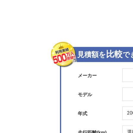
比較
見積額を
で
メーカー
モデル
年式
走行距離(km)