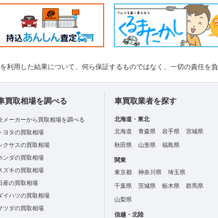
れを利用した結果について、何ら保証するものではなく、一切の責任を
車買取相場を調べる
車買取業者を探す
北海道・東北
全メーカーから買取相場を調べる
北海道
青森県
岩手県
宮城県
トヨタの買取相場
レクサスの買取相場
秋田県
山形県
福島県
ホンダの買取相場
関東
スズキの買取相場
東京都
神奈川県
埼玉県
日産の買取相場
千葉県
茨城県
栃木県
群馬県
ダイハツの買取相場
山梨県
マツダの買取相場
信越・北陸