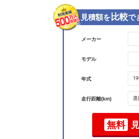
比較
見積額を
で
メーカー
モデル
年式
走行距離(km)
無料