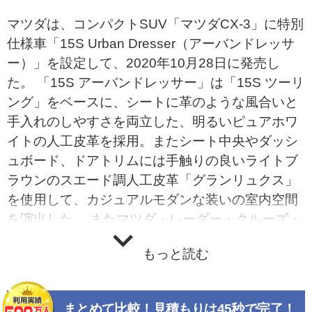
マツダは、コンパクトSUV「マツダCX-3」に特別
仕様車「15S Urban Dresser（アーバンドレッサ
ー）」を設定して、2020年10月28日に発売し
た。 「15S アーバンドレッサー」は「15S ツーリ
ング」をベースに、シートに革のような風合いと
手入れのしやすさを両立した、明るいピュアホワ
イトの人工皮革を採用。またシート中央やダッシ
ュボード、ドアトリムには手触りの良いライトブ
ラウンのスエード調人工皮革「グランリュクス」
を使用して、カジュアルモダンな装いの室内空間
を演出した。 またマツダ・レーダー・クルーズ・
コントロール（MRCC）や360&#176;ビュー・モ
もっと読む
ニターなどを装備して、安全性を向上。スーパー
UV&amp;IRカットガラスやシートヒーター、ステ
アリングヒーターなどを標準装備して、快適性を
まとめて比較！見積もりは45秒で完了！