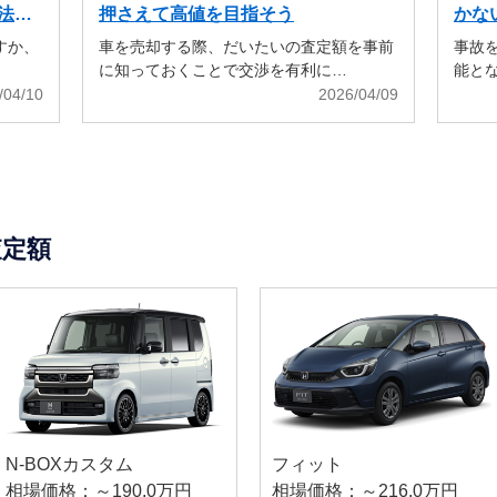
法も
押さえて高値を目指そう
かな
すか、
車を売却する際、だいたいの査定額を事前
事故
に知っておくことで交渉を有利に…
能と
/04/10
2026/04/09
査定額
N-BOXカスタム
フィット
相場価格：～190.0万円
相場価格：～216.0万円