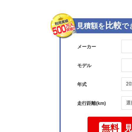
比較
見積額を
で
メーカー
モデル
年式
走行距離(km)
無料