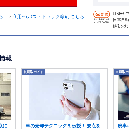
LINE
ら
商用車(バス・トラック等)はこちら
日本自動
修を受け
情報
車買取ガイド
車買取ガ
取に
車の売却テクニックを伝授！ 要点を
廃車