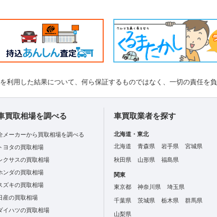
れを利用した結果について、何ら保証するものではなく、一切の責任を
車買取相場を調べる
車買取業者を探す
北海道・東北
全メーカーから買取相場を調べる
北海道
青森県
岩手県
宮城県
トヨタの買取相場
レクサスの買取相場
秋田県
山形県
福島県
ホンダの買取相場
関東
スズキの買取相場
東京都
神奈川県
埼玉県
日産の買取相場
千葉県
茨城県
栃木県
群馬県
ダイハツの買取相場
山梨県