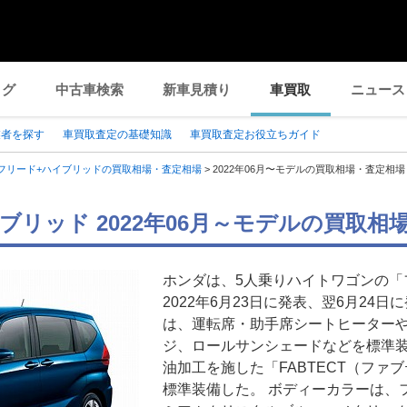
ログ
中古車検索
新車見積り
車買取
ニュース
業者を探す
車買取査定の基礎知識
車買取査定お役立ちガイド
フリード+ハイブリッドの買取相場・査定相場
>
2022年06月〜モデルの買取相場・査定相場
ブリッド 2022年06月～モデルの買取相
ホンダは、5人乗りハイトワゴンの「
2022年6月23日に発表、翌6月24
は、運転席・助手席シートヒーター
ジ、ロールサンシェードなどを標準
油加工を施した「FABTECT（ファ
標準装備した。 ボディーカラーは、