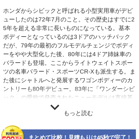
ホンダからシビックと呼ばれる小型実用車がデビ
ューしたのは72年7月のこと。その歴史はすでに2
5年を超える非常に長いものになっている。基本
ボディーとなっているのは3ドアのハッチバック
だが、79年の最初のフルモデルチェンジでボディ
ーをやや大型化した後、80年には4ドア姉妹車の
バラードも登場。ここからライトウェイトスポー
ツの名車バラード・スポーツCR-Xも派生する。ま
た後にシャトルへと発展するワゴンボディーのカ
ントリーも80年デビュー。83年に「ワンダーシビ
ック」の愛称で発売されたニューモデルは直線基
調のデザインで大人気となった。現行型のシビッ
もっと読む
クは2000年9月に発売後、このモデルより基本の
ボディスタイルが5ドアとなった。4ドアボディー
のシビックは、現在ではシビック・フェリオとい
まとめて比較！見積もりは45秒で完了！