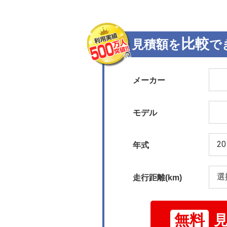
比較
見積額を
で
メーカー
モデル
年式
走行距離(km)
無料