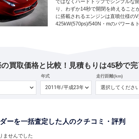
ではなくハードトップでシンプルな
り、わずか14秒で開閉を終えること
に搭載されるエンジンは直噴仕様のV型
425kW(570ps)/540N・mのパ
発生する回転数は9000回転、最大ト
回転型のエンジンだ。組み合わされ
御デファレンシャルと統合された7速の
のものを進化させた仕様が搭載される。0-
け、最高速は320km/hに対すると
際の買取価格と比較！見積もりは45秒で完
ムなどを含むHELEパッケージやを
費、省排気ガスを実現した。ルーフ
年式
走行距離(km)
あって、クーペとは異なる吸排気系
のエンジンサウンドを響かせている
F1トラック、ハイパフォーマンスA
準で装備されている。ブレーキはカ
況などに合わせてさまざまな走りが
パイダーを一括査定した人のクチコミ・評判
ーノも設定されている。
りませんでした