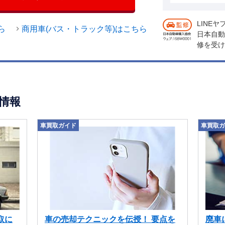
LINE
ら
商用車(バス・トラック等)はこちら
日本自動
修を受け
情報
車買取ガイド
車買取ガ
取に
車の売却テクニックを伝授！ 要点を
廃車