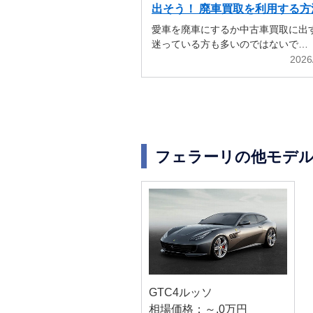
出そう！ 廃車買取を利用する方
解説
愛車を廃車にするか中古車買取に出
迷っている方も多いのではないで…
2026
フェラーリの他モデ
GTC4ルッソ
相場価格：～.0万円