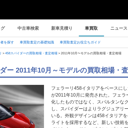
ログ
中古車検索
新車見積り
車買取
ニュース
業者を探す
車買取査定の基礎知識
車買取査定お役立ちガイド
リ
>
458スパイダーの買取相場・査定相場
>
2011年10月〜モデルの買取相場・査定相場
イダー 2011年10月～モデルの買取相場・
フェラーリ458イタリアをベースに
が2011年10月に発売された。フェ
化したものではなく、スパルタンなク
し、スパイダーはよりラグジュアリ
いる。外観デザインは458イタリアを
ライトを採用するなど、新しい技術