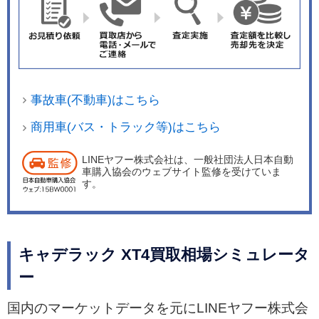
0Nm/1500～4000ｒｐｍを発生する2.0リッター直
4ターボ。低回転時のターボラグを抑え、NAエン
ジンに匹敵するスロットルレスポンスの得られる
ツインスクロールターボ、低負荷時に2気筒を休
止する気筒休止システムによって走りのよさと高
事故車(不動車)はこちら
効率を追求した。トランスミッションは9速ATが
組み合わされ、「プラチナム」、「スポーツ」、
商用車(バス・トラック等)はこちら
「プレミアム」の全3グレードがすべてAWDとな
LINEヤフー株式会社は、一般社団法人日本自動
る。 安全装備ではエマージェンシーブレーキシス
車購入協会のウェブサイト監修を受けていま
テム（フロントオートマチックブレーキ/フロント
す。
歩行者対応ブレーキ）、アダプティブクルーズコ
ントロール、サイドブラインドゾーンアラート、
リヤ歩行者検知機能など、20以上の最新安全装備
キャデラック XT4買取相場シミュレータ
を搭載。ナビゲーションシステムにはゼンリンデ
ー
ータコムと共同開発した完全通信車載ナビ「クラ
ウドストリーミングナビ」を標準装備し、トンネ
国内のマーケットデータを元にLINEヤフー株式会