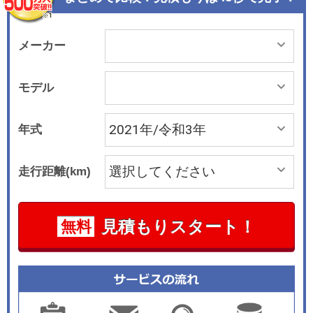
トブレードが装備されている。 インテリアは伸び
やかな曲線と緩やかなカーブを描くインストルメ
ントパネルに最新の「キャデラックユーザーエク
メーカー
スペリエンス」を搭載する。タッチスクリーン、
ロータリーコントローラー、スクロール、ハード
モデル
ボタンを組み合わせたインターフェイスはスマー
トフォンのような操作が可能という。内装は上質
年式
な素材とクラフトマンシップによって仕上げら
れ、各種吸音材を用いた遮音・消音対策を実施。
走行距離(km)
イオン発生除菌機能付きエアコンディショナー
（埃、花粉、バクテリア、臭気、PM2.5クラスの
粉塵を除去）を装備する。 室内空間はクラストッ
見積もりスタート！
無料
プレベルのリヤシートのレッグルームを確保し、
ラゲッジルームも637L（後席折りたたみ時で最大
1385L）の荷室容量とした。 パワーユニットは最
高出力169kW（230ps）/5000rpm、最大トルク35