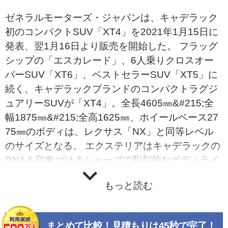
ゼネラルモーターズ・ジャパンは、キャデラック
初のコンパクトSUV「XT4」を2021年1月15日に
発表、翌1月16日より販売を開始した。 フラッグ
シップの「エスカレード」、6人乗りクロスオー
バーSUV「XT6」、ベストセラーSUV「XT5」に
続く、キャデラックブランドのコンパクトラグジ
ュアリーSUVが「XT4」。全長4605㎜&#215;全
幅1875㎜&#215;全高1625㎜、ホイールベース27
75㎜のボディは、レクサス「NX」と同等レベル
のサイズとなる。 エクステリアはキャデラックの
DNAを印象づけるシャープで彫刻的なボディライ
ン、サーフェスデザインが特徴となる。フロント
もっと読む
＆リヤのライトには最先端のLEDテクノロジーが
採用され、フロントにはロービームとハイビー
ム、デイタイムランニングライト用のLED式ライ
まとめて比較！見積もりは45秒で完了！