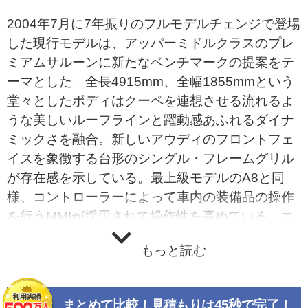
2004年7月に7年振りのフルモデルチェンジで登場
した現行モデルは、アッパーミドルクラスのプレ
ミアムサルーンに新たなベンチマークの提案をテ
ーマとした。全長4915mm、全幅1855mmという
堂々としたボディはクーペを連想させる流れるよ
うな美しいルーフラインと躍動感あふれるダイナ
ミックさを融合。新しいアウディのフロントフェ
イスを象徴する台形のシングル・フレームグリル
が存在感を示している。最上級モデルのA8と同
様、コントローラーによって車内の装備品の操作
を行うMMIが採用されて操作性を高めている。エ
ンジンは2.4リッターと3.2リッターのV6、4.2リッ
もっと読む
ターV8の3種類。2005年6月に追加されたA6アバ
ントはセダンのスタイリッシュなデザインを受け
継ぐとともに、先代に比べて110リッターも拡大
まとめて比較！見積もりは45秒で完了！