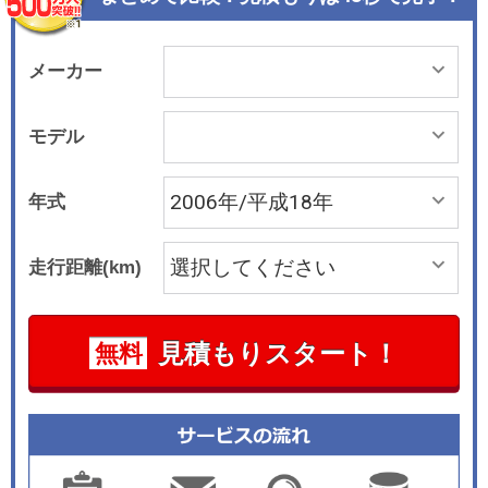
した大きなラゲッジスペースを持つ。しかも考え
抜かれたコンセプトによるレールシステムをフロ
アに一体化することで、アレンジが容易で使い勝
メーカー
手が向上した。2005年8月にはセダンが改良を受
け、アバントと同様に4.2クワトロにアダプティブ
モデル
エアサスペンションを標準装備したほか、3.2クワ
トロにオプション設定した。また全モデルにスポ
年式
ーティなSラインパッケージがオプション設定さ
れた。2006年8月にはV型8気筒の4.2リッターエ
走行距離(km)
ンジンを直噴仕様のFSIとするとともに、リヤビ
ューカメラ付きアウディパーキングシステムや、
バイキセノンヘッドライトなど各種の装備を充実
見積もりスタート！
無料
化させた。