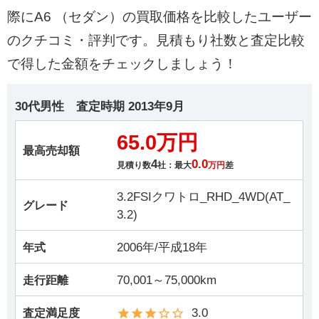
際にA6 （セダン）の買取価格を比較したユーザー
のクチコミ・評判です。見積もり社数と査定比較
で得した金額をチェックしましょう！
30代男性
査定時期
2013年9月
65.0万円
最高売却額
4
0.0
見積り数
社：最大
万円
差
3.2FSIクワトロ_RHD_4WD(AT_
グレード
3.2)
2006年/平成18年
年式
70,001～75,000km
走行距離
3.0
査定満足度