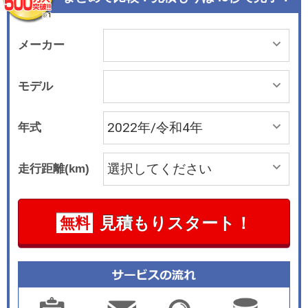
リスタルシフトノブが装着されるテイラードウー
ルブレンドシートの内装仕様がオプションとして
設定されている。 さらに全車のルーフピラーおよ
メーカー
びルーフスポイラーのボディ同色化を図るととも
に、ボディカラーに「オニキスブラックメタリッ
モデル
ク」を追加している。 同年11月8日には価格改定
を実施した。
年式
走行距離(km)
見積もりスタート！
無料