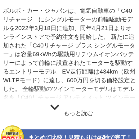
ボルボ・カー・ジャパンは、電気自動車の「C40
リチャージ」にシングルモーターの前輪駆動モデ
ルを2022年3月18日に追加、同年4月21日よりオ
ンラインストアで予約注文を開始した。 新たに追
加された「C40リチャージ プラス シングルモータ
ー」は容量69kWhの駆動用リチウムイオンバッテ
リーによって前輪に設置されたモーターを駆動す
るエントリーモデル。EV走行距離は434km（欧州
WLTPモード）に達し、600万円を切る価格設定と
した。 全輪駆動のツインモーターモデルはモデル
名を「C40リチャージ アルティメット ツインモー
ター」に変更し、従来は標準装備としていたピク
もっと読む
セルLEDヘッドライトをオプション設定とするこ
とでメーカー希望小売価格を699万円とした。ツ
インモーターモデルには新たにオレフォス社製ク
まとめて比較！見積もりは45秒で完了！