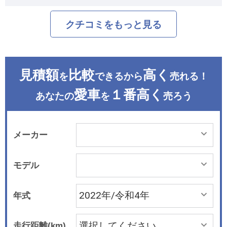
クチコミをもっと見る
見積額
比較
高く
を
できるから
売れる！
愛車
１番高く
あなたの
を
売ろう
メーカー
モデル
年式
走行距離(km)