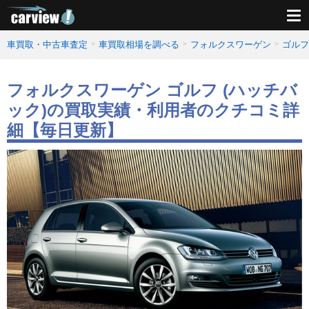
車買取・中古車査定
車買取相場を調べる
フォルクスワーゲン
ゴルフ
フォルクスワーゲン ゴルフ (ハッチバ
ック)の買取実績・利用者のクチコミ詳
細【毎日更新】