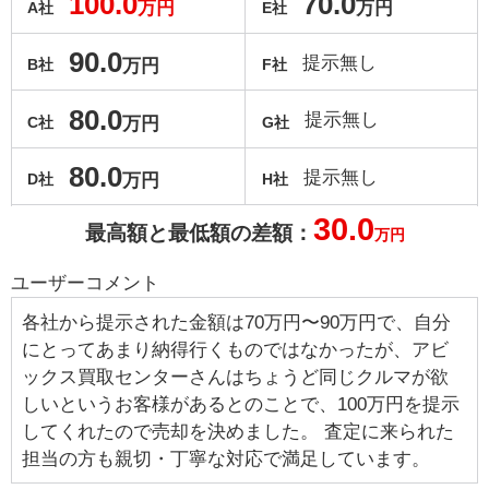
100.0
70.0
万円
万円
A社
E社
90.0
提示無し
万円
B社
F社
80.0
提示無し
万円
C社
G社
80.0
提示無し
万円
D社
H社
30.0
最高額と最低額の差額：
万円
ユーザーコメント
各社から提示された金額は70万円〜90万円で、自分
にとってあまり納得行くものではなかったが、アビ
ックス買取センターさんはちょうど同じクルマが欲
しいというお客様があるとのことで、100万円を提示
してくれたので売却を決めました。 査定に来られた
担当の方も親切・丁寧な対応で満足しています。