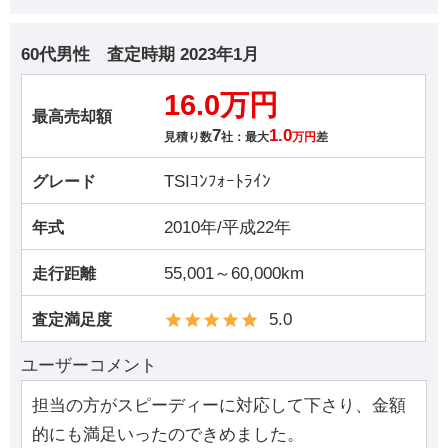
60代男性
査定時期
2023年1月
16.0万円
最高売却額
7
1.0
見積り数
社：最大
万円
差
TSIｺﾝﾌｫｰﾄﾗｲﾝ
グレード
2010年/平成22年
年式
55,001～60,000km
走行距離
5.0
査定満足度
ユーザーコメント
担当の方がスピーディーに対応して下さり、金額
的にも満足いったのできめました。