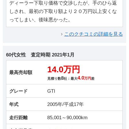
ディーラー下取り価格で交渉したが、手のひら返
しされ、最初の下取り額より２０万円以上安くな
ってしまい、後味悪かった。
このクチコミの詳細を見る
60代女性
査定時期
2021年1月
14.0万円
最高売却額
8
4.0
見積り数
社：最大
万円
差
GTI
グレード
2005年/平成17年
年式
85,001～90,000km
走行距離