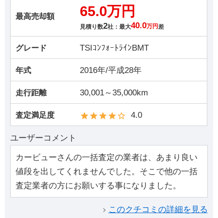
65.0万円
最高売却額
2
40.0
見積り数
社：最大
万円
差
TSIｺﾝﾌｫｰﾄﾗｲﾝBMT
グレード
2016年/平成28年
年式
30,001～35,000km
走行距離
4.0
査定満足度
ユーザーコメント
カービューさんの一括査定の業者は、あまり良い
値段を出してくれませんでした。そこで他の一括
査定業者の方にお願いする事になりました。
このクチコミの詳細を見る