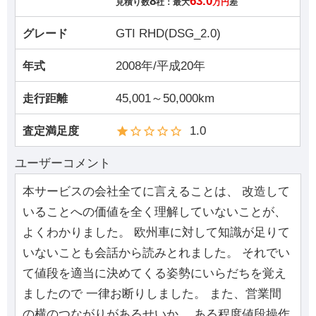
8
63.0
見積り数
社：最大
万円
差
GTI RHD(DSG_2.0)
グレード
2008年/平成20年
年式
45,001～50,000km
走行距離
1.0
査定満足度
ユーザーコメント
本サービスの会社全てに言えることは、 改造して
いることへの価値を全く理解していないことが、
よくわかりました。 欧州車に対して知識が足りて
いないことも会話から読みとれました。 それでい
て値段を適当に決めてくる姿勢にいらだちを覚え
ましたので 一律お断りしました。 また、営業間
の横のつながりがあるせいか、 ある程度値段操作