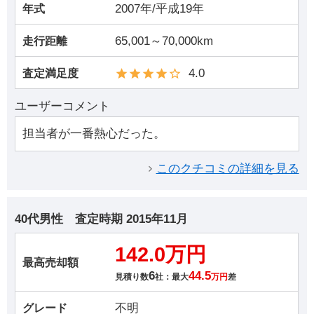
2007年/平成19年
年式
65,001～70,000km
走行距離
4.0
査定満足度
ユーザーコメント
担当者が一番熱心だった。
このクチコミの詳細を見る
40代男性
査定時期
2015年11月
142.0万円
最高売却額
6
44.5
見積り数
社：最大
万円
差
不明
グレード