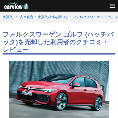
車買取・中古車査定
車買取相場を調べる
フォルクスワーゲン
ゴルフ
フォルクスワーゲン ゴルフ (ハッチバ
ック)を売却した利用者のクチコミ・
レビュー