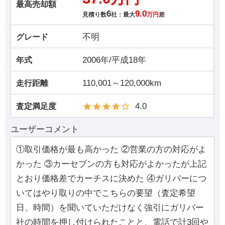
最高売却額
6
9.0
見積り数
社：最大
万円
差
不明
グレード
2006年/平成18年
年式
110,001～120,000km
走行距離
4.0
査定満足度
ユーザーコメント
①取引価格が最も高かった ②営業の方の対応がよ
かった ③カーセブンの方も対応がよかったが上記
とおり価格差でカーチスに決めた ④ガリバーにつ
いてはやり取りの中でこちらの要望（査定希望
日、時間）を聞いていただけなく強引にガリバー
社の時間を押し付けられたことと、電話で計3回や