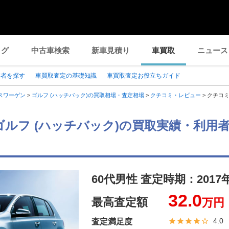
ログ
中古車検索
新車見積り
車買取
ニュース
業者を探す
車買取査定の基礎知識
車買取査定お役立ちガイド
スワーゲン
>
ゴルフ (ハッチバック)の買取相場・査定相場
>
クチコミ・レビュー
>
クチコ
ゴルフ (ハッチバック)の買取実績・利用
60代男性 査定時期：
2017
32.0
最高査定額
万円
4.0
査定満足度