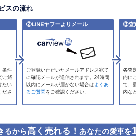
ビスの流れ
②LINEヤフーよりメール
③査
、条件
ご登録いただいたメールアドレス宛て
各査
でご紹
に確認メールが送信されます。24時間
内に
けたい
以内にメールが届かない場合は
よくあ
て、
くださ
るご質問
をご確認ください。
内な
高く売れる！
きるから
あなたの愛車を