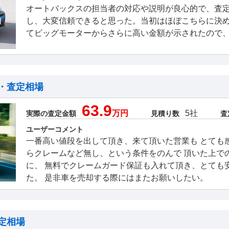
オートバックスの担当者の対応や説明が良心的で、査
し、大変信頼できると思った。当初はほぼこちらに決
てビッグモーターからさらに高い金額が示されたので
・査定相場
63.9
万円
5社
実際の査定金額
見積り数
査
ユーザーコメント
一番高い値段を出して頂き、来て頂いた営業も とても
らクレームなど無し、という条件をのんで 頂いた上で
に、 無料でクレームガード保証も入れて頂き、とても
た。 是非車を売却する際にはまたお願いしたい。
定相場