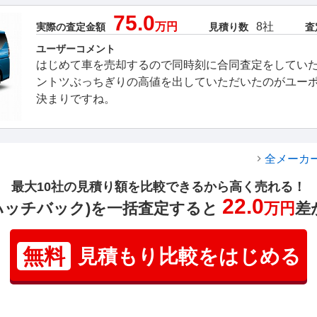
75.0
万円
8社
実際の査定金額
見積り数
査
ユーザーコメント
はじめて車を売却するので同時刻に合同査定をしてい
ントツぶっちぎりの高値を出していただいたのがユー
決まりですね。
全メーカ
最大10社の見積り額を比較できるから高く売れる！
22.0
(ハッチバック)を一括査定すると
万円
差
無料
見積もり比較をはじめる