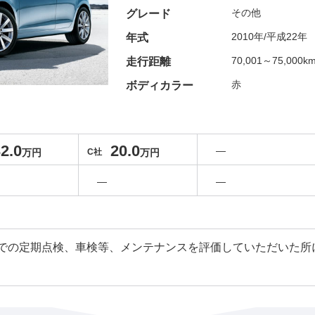
その他
グレード
2010年/平成22年
年式
70,001～75,000k
走行距離
赤
ボディカラー
2.0
20.0
―
万円
C社
万円
―
―
での定期点検、車検等、メンテナンスを評価していただいた所