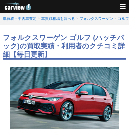
車買取・中古車査定
車買取相場を調べる
フォルクスワーゲン
ゴルフ
フォルクスワーゲン ゴルフ (ハッチバ
ック)の買取実績・利用者のクチコミ詳
細【毎日更新】