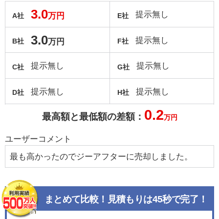
3.0
提示無し
万円
A社
E社
3.0
提示無し
万円
B社
F社
提示無し
提示無し
C社
G社
提示無し
提示無し
D社
H社
0.2
最高額と最低額の差額：
万円
ユーザーコメント
最も高かったのでジーアフターに売却しました。
まとめて比較！見積もりは45秒で完了！