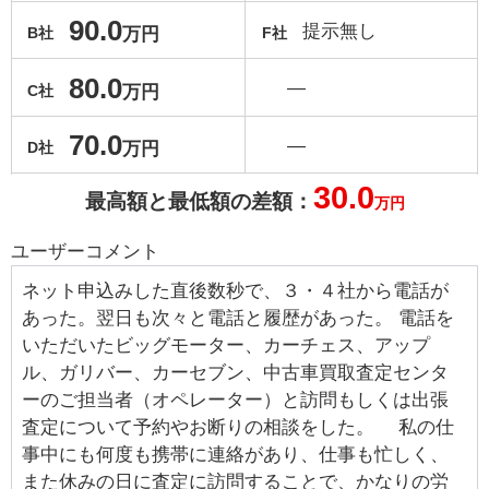
90.0
提示無し
万円
B社
F社
80.0
―
万円
C社
70.0
―
万円
D社
30.0
最高額と最低額の差額：
万円
ユーザーコメント
ネット申込みした直後数秒で、３・４社から電話が
あった。翌日も次々と電話と履歴があった。 電話を
いただいたビッグモーター、カーチェス、アップ
ル、ガリバー、カーセブン、中古車買取査定センタ
ーのご担当者（オペレーター）と訪問もしくは出張
査定について予約やお断りの相談をした。 私の仕
事中にも何度も携帯に連絡があり、仕事も忙しく、
また休みの日に査定に訪問することで、かなりの労