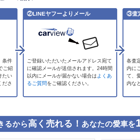
②LINEヤフーよりメール
③査
、条件
ご登録いただいたメールアドレス宛て
各査
でご紹
に確認メールが送信されます。24時間
内に
けたい
以内にメールが届かない場合は
よくあ
て、
くださ
るご質問
をご確認ください。
内な
高く売れる！
きるから
あなたの愛車を