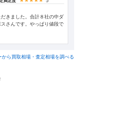
5
定満足度
ただきました。合計８社の中ダ
ポスさんです。やっぱり値段で
ーから買取相場・査定相場を調べる
2