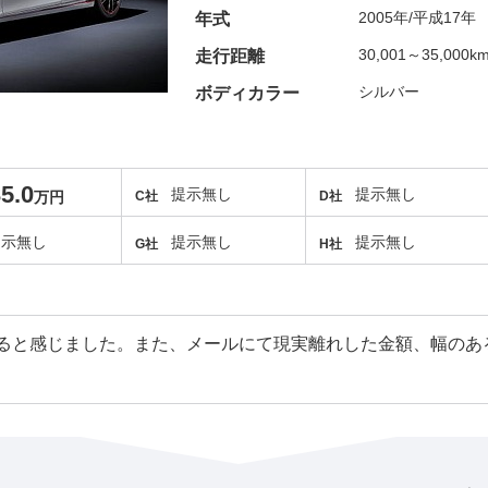
2005年/平成17年
年式
30,001～35,000k
走行距離
シルバー
ボディカラー
5.0
提示無し
提示無し
万円
C社
D社
提示無し
提示無し
提示無し
G社
H社
ると感じました。また、メールにて現実離れした金額、幅のあ