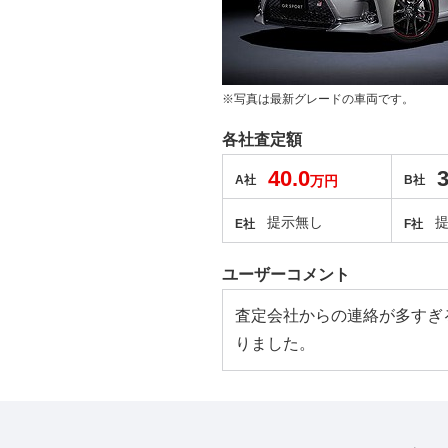
※写真は最新グレードの車両です。
各社査定額
40.0
3
A社
万円
B社
提示無し
E社
F社
ユーザーコメント
査定会社からの連絡が多すぎ
りました。