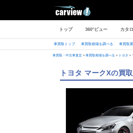
トップ
360°ビュー
カタ
車買取トップ
車買取相場を調べる
車買取
車買取・中古車査定
>
車買取相場を調べる
>
トヨタ
>
トヨタ マークXの買