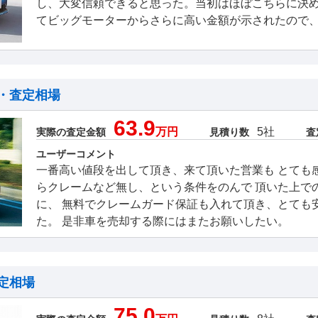
し、大変信頼できると思った。当初はほぼこちらに決
てビッグモーターからさらに高い金額が示されたので
・査定相場
63.9
万円
5社
実際の査定金額
見積り数
査
ユーザーコメント
一番高い値段を出して頂き、来て頂いた営業も とても
らクレームなど無し、という条件をのんで 頂いた上で
に、 無料でクレームガード保証も入れて頂き、とても
た。 是非車を売却する際にはまたお願いしたい。
定相場
75.0