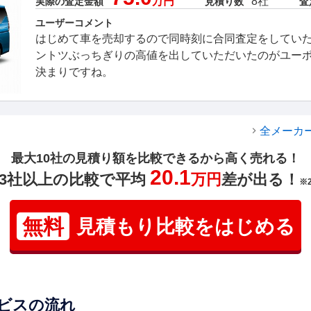
万円
8社
実際の査定金額
見積り数
査
ユーザーコメント
はじめて車を売却するので同時刻に合同査定をしてい
ントツぶっちぎりの高値を出していただいたのがユー
決まりですね。
全メーカ
最大10社の見積り額を比較できるから高く売れる！
20.1
3社以上の比較で平均
万円
差が出る！
※
無料
見積もり比較をはじめる
ビスの流れ