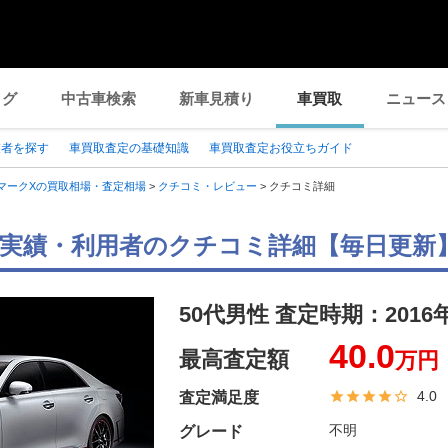
ログ
中古車検索
新車見積り
車買取
ニュース
業者を探す
車買取査定の基礎知識
車買取査定お役立ちガイド
マークXの買取相場・査定相場
>
クチコミ・レビュー
>
クチコミ詳細
取実績・利用者のクチコミ詳細【毎日更新
50代男性 査定時期：
2016
40.0
最高査定額
万円
4.0
査定満足度
不明
グレード