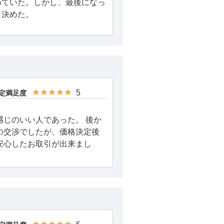
めていた。しかし、最後になっ
、決めた。
5
定満足度
感じのいい人であった。 後か
の交渉でしたが、価格決定後
安心したお取引が出来まし