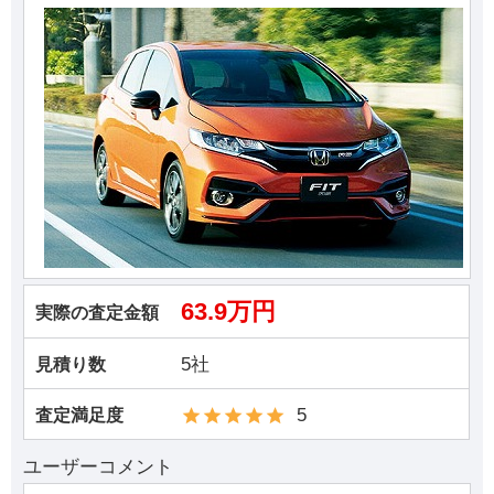
63.9万円
実際の査定金額
5社
見積り数
5
査定満足度
ユーザーコメント