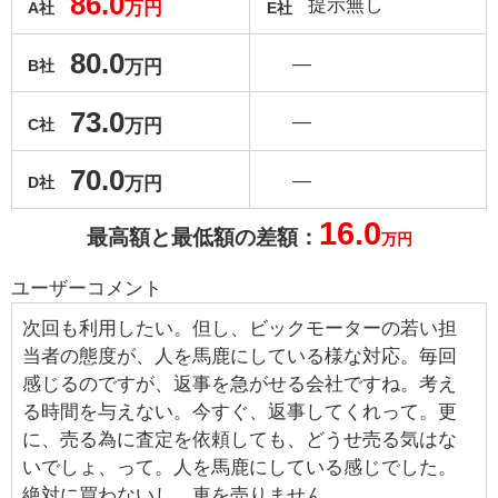
86.0
提示無し
万円
A社
E社
80.0
―
万円
B社
73.0
―
万円
C社
70.0
―
万円
D社
16.0
最高額と最低額の差額：
万円
ユーザーコメント
次回も利用したい。但し、ビックモーターの若い担
当者の態度が、人を馬鹿にしている様な対応。毎回
感じるのですが、返事を急がせる会社ですね。考え
る時間を与えない。今すぐ、返事してくれって。更
に、売る為に査定を依頼しても、どうせ売る気はな
いでしょ、って。人を馬鹿にしている感じでした。
絶対に買わないし、車を売りません。