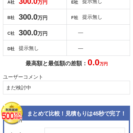
300.0
提示無し
万円
A社
E社
300.0
提示無し
万円
B社
F社
300.0
―
万円
C社
提示無し
―
D社
0.0
最高額と最低額の差額：
万円
ユーザーコメント
まだ検討中
まとめて比較！見積もりは45秒で完了！