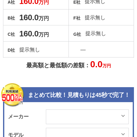
160.0
提示無し
万円
A社
E社
160.0
提示無し
万円
B社
F社
160.0
提示無し
万円
C社
G社
提示無し
―
D社
0.0
最高額と最低額の差額：
万円
まとめて比較！見積もりは45秒で完了！
メーカー
モデル