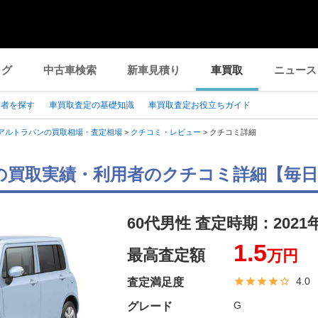
ログ
中古車検索
新車見積り
車買取
ニュース
業者を探す
車買取査定の基礎知識
車買取査定お役立ちガイド
アルトラパンの買取相場・査定相場
>
クチコミ・レビュー
>
クチコミ詳細
の買取実績・利用者のクチコミ詳細【毎
60代男性 査定時期：
2021
1.5
最高査定額
万円
4.0
査定満足度
G
グレード