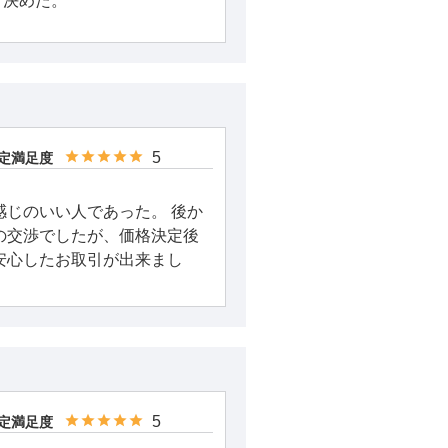
、決めた。
5
定満足度
感じのいい人であった。 後か
の交渉でしたが、価格決定後
安心したお取引が出来まし
5
定満足度