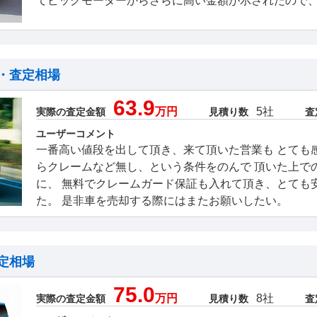
てビッグモーターからさらに高い金額が示されたので
・査定相場
63.9
万円
5社
実際の査定金額
見積り数
査
ユーザーコメント
一番高い値段を出して頂き、来て頂いた営業も とても
らクレームなど無し、という条件をのんで 頂いた上で
に、 無料でクレームガード保証も入れて頂き、とても
た。 是非車を売却する際にはまたお願いしたい。
定相場
75.0
万円
8社
実際の査定金額
見積り数
査