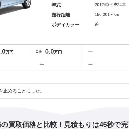
2012年/平成24年
年式
150,001～km
走行距離
茶
ボディカラー
.0
0.0
―
万円
C社
万円
―
―
を止めることにした。
際の買取価格と比較！見積もりは45秒で完