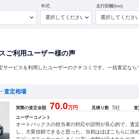
年式
走行距離(km)
スご利用ユーザー様の声
定サービスを利用したユーザーのクチコミです。一括査定なら
・査定相場
70.0
万円
5社
実際の査定金額
見積り数
査
ユーザーコメント
オートバックスの担当者の対応や説明が良心的で、査
し、大変信頼できると思った。当初はほぼこちらに決