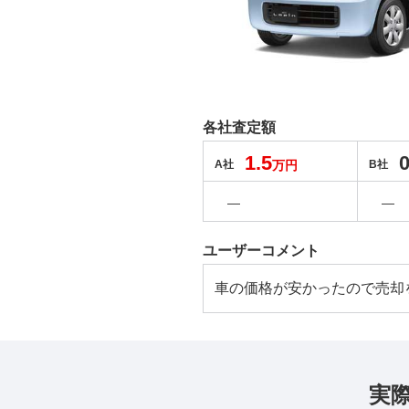
各社査定額
1.5
0
A社
万円
B社
―
―
ユーザーコメント
車の価格が安かったので売却
実