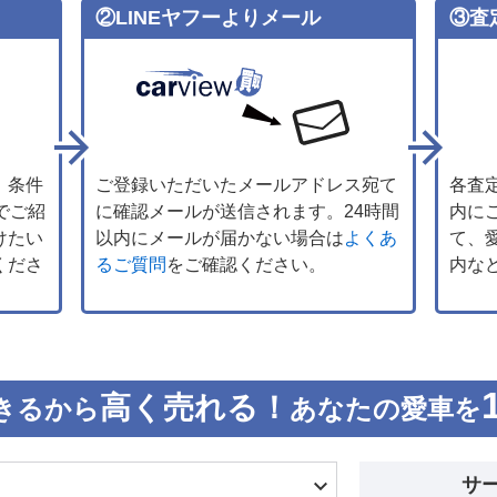
②LINEヤフーよりメール
③査
、条件
ご登録いただいたメールアドレス宛て
各査
でご紹
に確認メールが送信されます。24時間
内に
けたい
以内にメールが届かない場合は
よくあ
て、
くださ
るご質問
をご確認ください。
内な
高く売れる！
きるから
あなたの愛車を
サ