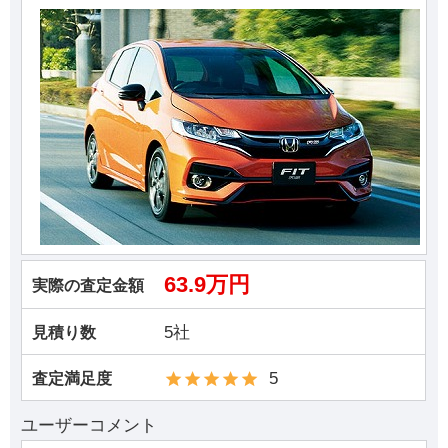
63.9万円
実際の査定金額
5社
見積り数
5
査定満足度
ユーザーコメント