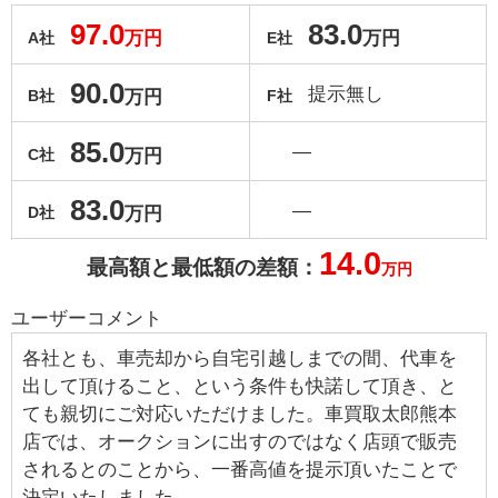
97.0
83.0
万円
万円
A社
E社
90.0
提示無し
万円
B社
F社
85.0
―
万円
C社
83.0
―
万円
D社
14.0
最高額と最低額の差額：
万円
ユーザーコメント
各社とも、車売却から自宅引越しまでの間、代車を
出して頂けること、という条件も快諾して頂き、と
ても親切にご対応いただけました。車買取太郎熊本
店では、オークションに出すのではなく店頭で販売
されるとのことから、一番高値を提示頂いたことで
決定いたしました。