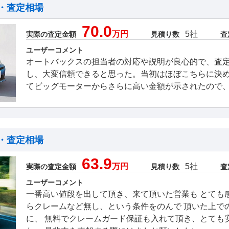
・査定相場
70.0
万円
5社
実際の査定金額
見積り数
査
ユーザーコメント
オートバックスの担当者の対応や説明が良心的で、査
し、大変信頼できると思った。当初はほぼこちらに決
てビッグモーターからさらに高い金額が示されたので
・査定相場
63.9
万円
5社
実際の査定金額
見積り数
査
ユーザーコメント
一番高い値段を出して頂き、来て頂いた営業も とても
らクレームなど無し、という条件をのんで 頂いた上で
に、 無料でクレームガード保証も入れて頂き、とても