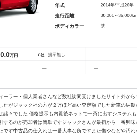
2014年/平成26年
年式
30,001～35,000k
走行距離
茶
ボディカラー
0.0
提示無し
―
万円
C社
―
―
ィーラー・個人業者さんなど数社訪問受けましたサイト外から
したがジャック社の方が２万ほど高い査定額でした新車の納期
は諸々でした 価格提示も内覧後ネットで一斉に出すシステム
引するのが売却者は簡単ですジャックさんが最初から一番興味
たです中古品の仕入れは一番大事な所ですまた傷やなどや汚れ