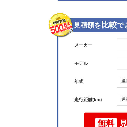
比較
見積額を
で
メーカー
モデル
年式
走行距離(km)
無料