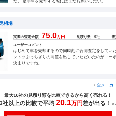
た。 是非車を売却する際にはまたお願いしたい。
定相場
75.0
万円
8社
実際の査定金額
見積り数
査
ユーザーコメント
はじめて車を売却するので同時刻に合同査定をしてい
ントツぶっちぎりの高値を出していただいたのがユー
決まりですね。
全メーカ
最大10社の見積り額を比較できるから高く売れる！
20.1
3社以上の比較で平均
万円
差が出る！
※