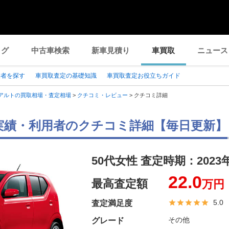
ログ
中古車検索
新車見積り
車買取
ニュース
業者を探す
車買取査定の基礎知識
車買取査定お役立ちガイド
アルトの買取相場・査定相場
>
クチコミ・レビュー
>
クチコミ詳細
実績・利用者のクチコミ詳細【毎日更新】
50代女性 査定時期：
2023
22.0
最高査定額
万円
5.0
査定満足度
その他
グレード