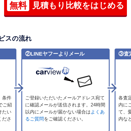
無料
見積もり比較をはじめる
ビスの流れ
②LINEヤフーよりメール
③査
、条件
ご登録いただいたメールアドレス宛て
各査
でご紹
に確認メールが送信されます。24時間
内に
けたい
以内にメールが届かない場合は
よくあ
て、
くださ
るご質問
をご確認ください。
内な