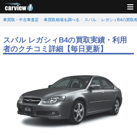
車買取・中古車査定
車買取相場を調べる
スバル
レガシィB4の買取
スバル レガシィB4の買取実績・利用
者のクチコミ詳細【毎日更新】