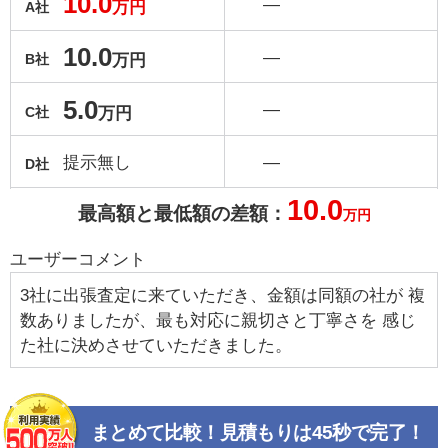
10.0
―
万円
A社
10.0
―
万円
B社
5.0
―
万円
C社
提示無し
―
D社
10.0
最高額と最低額の差額：
万円
ユーザーコメント
3社に出張査定に来ていただき、金額は同額の社が 複
数ありましたが、最も対応に親切さと丁寧さを 感じ
た社に決めさせていただきました。
まとめて比較！見積もりは45秒で完了！