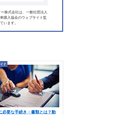
ーラーメイド高品質軽量カーボ
常はメーターパネルに装備され
ヤフー株式会社は、一般社団法人
ログ時計や、フットマットとト
車購入協会のウェブサイト監
ています。
使用量も低減。さらに、リアス
ラスがBOSEサラウンドサウン
サーキット走行に必要のない装
より約70kg軽量化したとい
ブルーメタリックとパープルス
新色の2色は1年間タイカンター
イド
に必要な手続き・書類とは？動