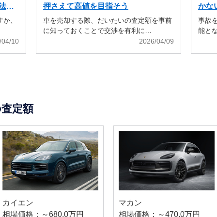
法も
押さえて高値を目指そう
かな
すか、
車を売却する際、だいたいの査定額を事前
事故
に知っておくことで交渉を有利に…
能と
/04/10
2026/04/09
の査定額
カイエン
マカン
相場価格：～680.0万円
相場価格：～470.0万円