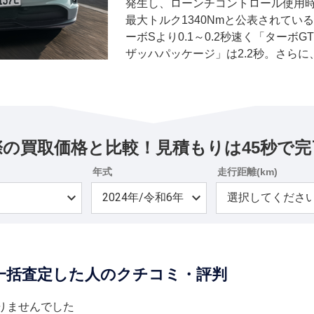
発生し、ローンチコントロール使用時は最
最大トルク1340Nmと公表されている。
ーボSより0.1～0.2秒速く「ターボG
ザッハパッケージ」は2.2秒。さらに、
GT」が6.6秒、「ターボGTヴァイザ
ーボSより最大1.3秒速くなるという
290km/h、「ターボGTヴァイザッハパ
モーターを制御するための重要なコ
バーターは、効率を高めるために半
際の買取価格と比較！見積もりは45秒で完
用。さらに変速比とギアボックスの堅
航続距離は最大555km（WLTP）と
年式
走行距離(km)
ムやドアミラーのアッパーシェル、
数多くのカーボンパーツを採用して、
を最大75kg軽量化。さらに、CFR
ラゲッジコンパートメント、テール
能を削除して、軽量化を図っている。
一括査定した人のクチコミ・評判
を施したポルシェアクティブライド
フォーマンスサマータイヤと21イン
ダイナミクスパッケージを標準で装
りませんでした