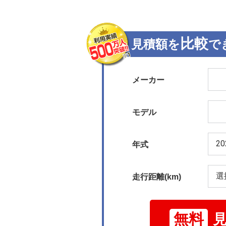
比較
見積額を
で
メーカー
モデル
年式
走行距離(km)
無料