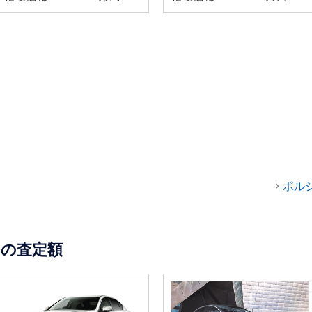
ポル
の査定額