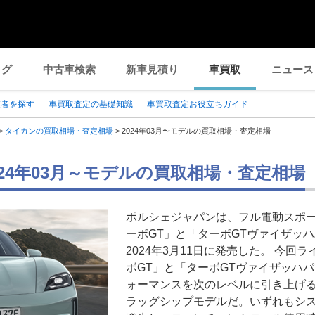
ログ
中古車検索
新車見積り
車買取
ニュース
業者を探す
車買取査定の基礎知識
車買取査定お役立ちガイド
>
タイカンの買取相場・査定相場
>
2024年03月〜モデルの買取相場・査定相場
024年03月～モデルの買取相場・査定相場
ポルシェジャパンは、フル電動スポ
ーボGT」と「ターボGTヴァイザッ
2024年3月11日に発売した。 今
ボGT」と「ターボGTヴァイザッハ
ォーマンスを次のレベルに引き上げ
ラッグシップモデルだ。いずれもシステム