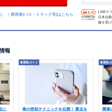
に収納コンパートメントを備えたテ
ンクラッディングを装備。また、通
LINE
ら
商用車(バス・トラック等)はこちら
るスポーツクロノパッケージのアナ
日本自動
修を受け
ランクマットも削除され、断熱材の
ピーカー無しのサウンドパッケージプ
ドシステムの代わりに装備される。
備をすべて取り外すことで、ターボGT
う。 ボディカラーは、新色のペール
情報
カイメタリックを含む全6色を設定。
ボGT専用となる。
車買取ガイド
車買取ガ
取に
車の売却テクニックを伝授！ 要点を
廃車