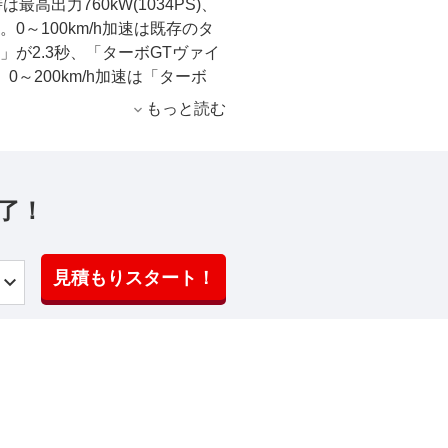
高出力760kW(1034PS)、
0～100km/h加速は既存のタ
T」が2.3秒、「ターボGTヴァイ
0～200km/h加速は「ターボ
ッハパッケージ」は6.4秒で、タ
もっと読む
。最高速度は「ターボGT」が
ッケージ」が305km/h。 電動
ンポーネントであるパルスイン
導体材料として炭化ケイ素を使
了！
牢性も改善され、ターボGTの
いう。 装備面では、Bピラートリ
サイドスカートのインレイなど
見積もりスタート！
ターボSとの比較でターボGT
P製のフルバケットシートや軽量
ゲートの電動ソフトクローズ機
 その他、GT専用チューニング
サスペンションやスペシャルパ
チ軽量鍛造ホイールをまとめた
備。また標準装備の軽量セラミ