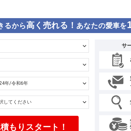
ックブレーキはポルシェセラミックコ
をベースにしたシステムで、ブレー
キキャリパーハウジングの設計変更に
高く売れる！
きるから
あなたの愛車を
れている。 エクステリアでは、エア
ラーをターボGT専用に開発。マトリ
装備で、オプション（追加料金なし）
サ
ライトにアップグレードすることがで
ハパッケージ」はアンダーボディの
と新しいフロントディフューザーが
サポートを固定したカーボン織仕上
ている。 インテリアには、Race-T
ーボン織り仕上げ（ハイグロス）の
装。フロントアダプティブスポーツシ
能とメモリーパッケージ付）をオプ
した。また、フロントヘッドレストには“
クライメートコントロールパネルの
ジをあしらっている。 こうしたター
行に特化した「ターボGTヴァイザッ
見積もりスタート！
ェイトレシオをさらに向上させるた