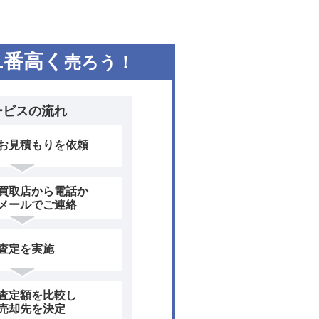
ンポジットブレーキ（PCCB）
キディスクチャンバーとブレー
より、2kg以上の軽量化が図ら
1
番高く
売ろう！
ロブレード付きフロントスポイ
ックスLEDヘッドライトは標準
でHDマトリックスLEDヘッド
ービスの流れ
きる。「ターボGTヴァイザッ
エアディフレクターエレメント
お見積もりを依頼
追加されるとともに、ウイング
げの固定式リアウイングを備え
exとブラックレザーのトリムやカ
買取店から電話か
軽量フルバケットシートを標準
メールでご連絡
ートプラス（18way電動調整機
ション（追加料金なし）で設定
Turbo GT”ロゴが刺繍され、
査定を実施
下には各モデルのロゴ入りバッ
ボGTをベースに、サーキット走
査定額を比較し
ハパッケージ」では、パワーウ
売却先を決定
めにリアシートを廃し、代わり