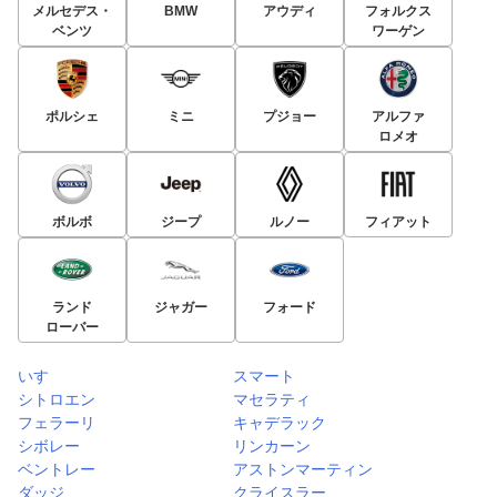
メルセデス・
BMW
アウディ
フォルクス
ベンツ
ワーゲン
ポルシェ
ミニ
プジョー
アルファ
ロメオ
ボルボ
ジープ
ルノー
フィアット
ランド
ジャガー
フォード
ローバー
いすゞ
スマート
シトロエン
マセラティ
フェラーリ
キャデラック
シボレー
リンカーン
ベントレー
アストンマーティン
ダッジ
クライスラー