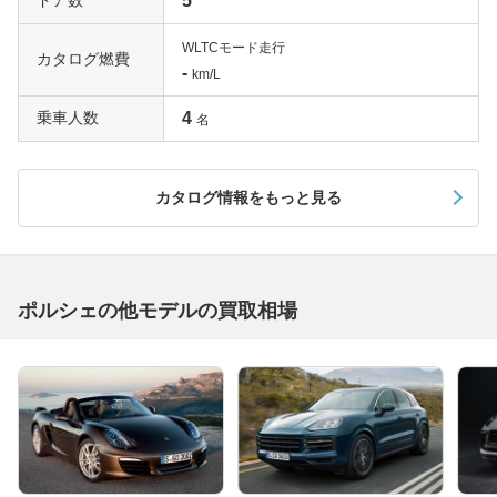
5
WLTCモード走行
カタログ燃費
-
km/L
乗車人数
4
名
カタログ情報をもっと見る
ポルシェの他モデルの買取相場