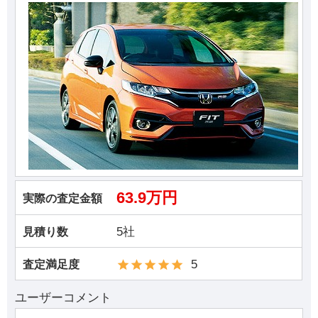
63.9万円
実際の査定金額
5社
見積り数
5
査定満足度
ユーザーコメント