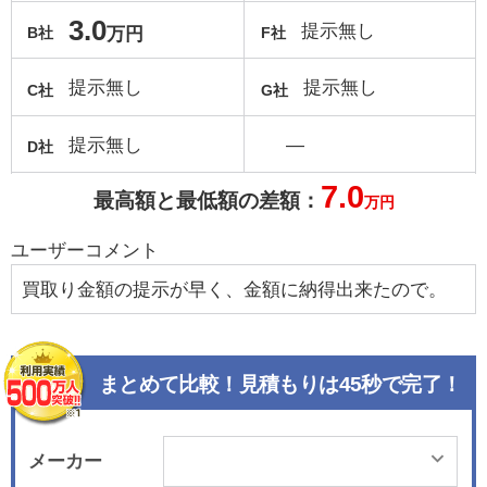
3.0
提示無し
万円
B社
F社
提示無し
提示無し
C社
G社
提示無し
―
D社
7.0
最高額と最低額の差額：
万円
ユーザーコメント
買取り金額の提示が早く、金額に納得出来たので。
まとめて比較！見積もりは45秒で完了！
メーカー