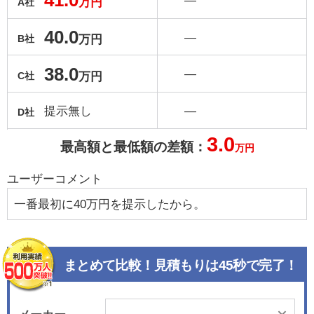
41.0
―
万円
A社
40.0
―
万円
B社
38.0
―
万円
C社
提示無し
―
D社
3.0
最高額と最低額の差額：
万円
ユーザーコメント
一番最初に40万円を提示したから。
まとめて比較！見積もりは45秒で完了！