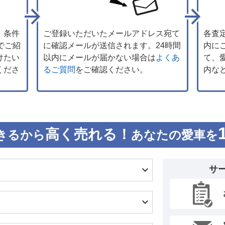
、条件
ご登録いただいたメールアドレス宛て
各査
でご紹
に確認メールが送信されます。24時間
内に
けたい
以内にメールが届かない場合は
よくあ
て、
くださ
るご質問
をご確認ください。
内な
高く売れる！
きるから
あなたの愛車を
サ