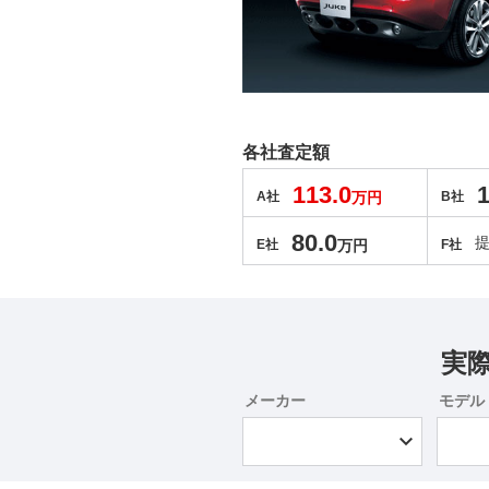
各社査定額
113.0
1
A社
万円
B社
80.0
E社
万円
F社
実
メーカー
モデル