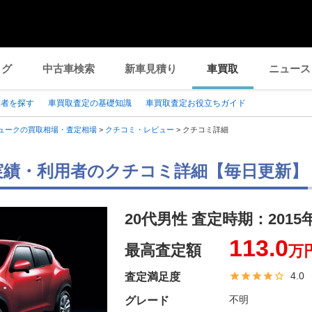
ログ
中古車検索
新車見積り
車買取
ニュース
業者を探す
車買取査定の基礎知識
車買取査定お役立ちガイド
ュークの買取相場・査定相場
>
クチコミ・レビュー
>
クチコミ詳細
実績・利用者のクチコミ詳細【毎日更新】
20代男性 査定時期：
2015
113.0
最高査定額
万
4.0
査定満足度
不明
グレード