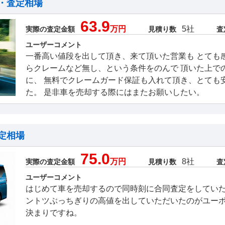
・査定相場
63.9
万円
5社
実際の査定金額
見積り数
査
ユーザーコメント
一番高い値段を出して頂き、来て頂いた営業も とても
らクレームなど無し、という条件をのんで 頂いた上で
に、 無料でクレームガード保証も入れて頂き、とても
た。 是非車を売却する際にはまたお願いしたい。
定相場
75.0
万円
8社
実際の査定金額
見積り数
査
ユーザーコメント
はじめて車を売却するので同時刻に合同査定をしてい
ントツぶっちぎりの高値を出していただいたのがユー
決まりですね。