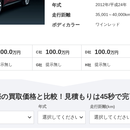
2012年/平成24年
年式
35,001～40,000k
走行距離
ワインレッド
ボディカラー
00.0
100.0
100.0
万円
C社
万円
D社
万円
提示無し
提示無し
提示無し
G社
H社
際の買取価格と比較！見積もりは45秒で完
年式
走行距離(km)