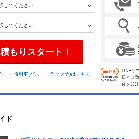
見積もりスタート！
LINE
ら
商用車(バス・トラック等)はこちら
日本自動
修を受け
イド