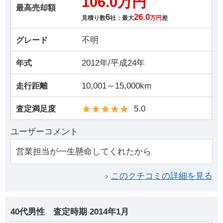
106.0万円
最高売却額
6
26.0
見積り数
社：最大
万円
差
不明
グレード
2012年/平成24年
年式
10,001～15,000km
走行距離
5.0
査定満足度
ユーザーコメント
営業担当が一生懸命してくれたから
このクチコミの詳細を見る
40代男性
査定時期
2014年1月