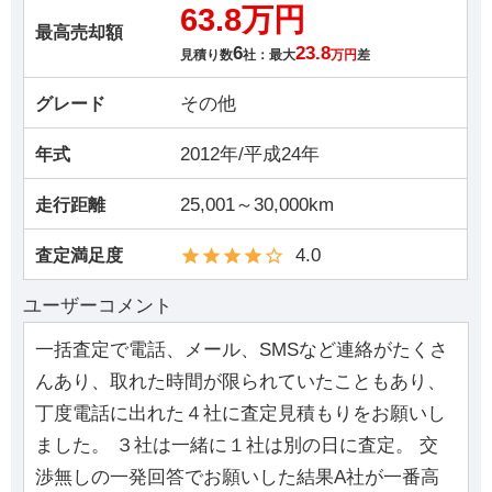
63.8万円
最高売却額
6
23.8
見積り数
社：最大
万円
差
その他
グレード
2012年/平成24年
年式
25,001～30,000km
走行距離
4.0
査定満足度
ユーザーコメント
一括査定で電話、メール、SMSなど連絡がたくさ
んあり、取れた時間が限られていたこともあり、
丁度電話に出れた４社に査定見積もりをお願いし
ました。 ３社は一緒に１社は別の日に査定。 交
渉無しの一発回答でお願いした結果A社が一番高