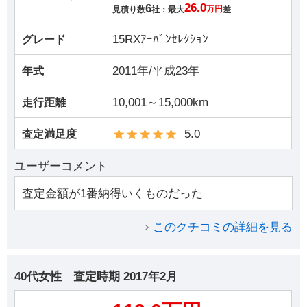
6
26.0
見積り数
社：最大
万円
差
15RXｱｰﾊﾞﾝｾﾚｸｼｮﾝ
グレード
2011年/平成23年
年式
10,001～15,000km
走行距離
5.0
査定満足度
ユーザーコメント
査定金額が1番納得いくものだった
このクチコミの詳細を見る
40代女性
査定時期
2017年2月