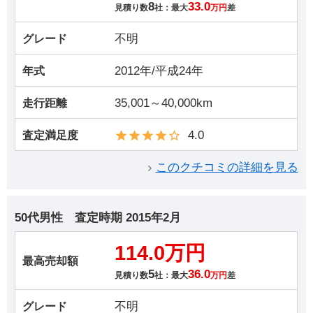
8
33.0
見積り数
社：最大
万円
差
不明
グレード
2012年/平成24年
年式
35,001～40,000km
走行距離
4.0
査定満足度
このクチコミの詳細を見る
50代男性
査定時期
2015年2月
114.0万円
最高売却額
5
36.0
見積り数
社：最大
万円
差
不明
グレード