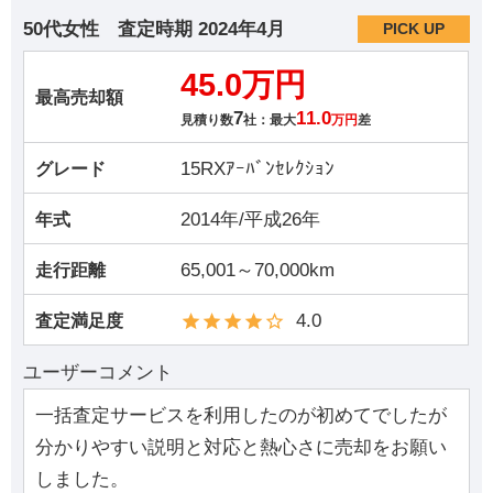
50代女性
査定時期
2024年4月
PICK UP
45.0万円
最高売却額
7
11.0
見積り数
社：最大
万円
差
15RXｱｰﾊﾞﾝｾﾚｸｼｮﾝ
グレード
2014年/平成26年
年式
65,001～70,000km
走行距離
4.0
査定満足度
ユーザーコメント
一括査定サービスを利用したのが初めてでしたが
分かりやすい説明と対応と熱心さに売却をお願い
しました。