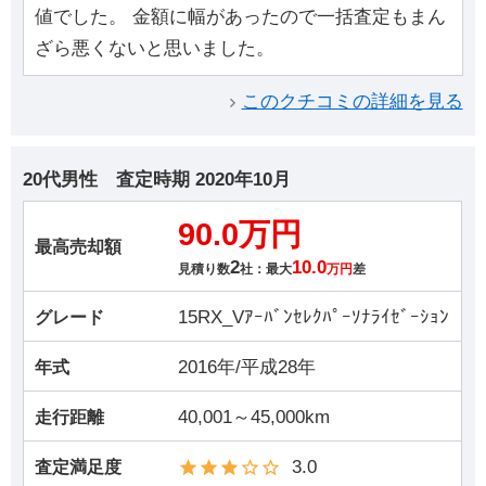
値でした。 金額に幅があったので一括査定もまん
ざら悪くないと思いました。
このクチコミの詳細を見る
20代男性
査定時期
2020年10月
90.0万円
最高売却額
2
10.0
見積り数
社：最大
万円
差
15RX_Vｱｰﾊﾞﾝｾﾚｸﾊﾟｰｿﾅﾗｲｾﾞｰｼｮﾝ
グレード
2016年/平成28年
年式
40,001～45,000km
走行距離
3.0
査定満足度