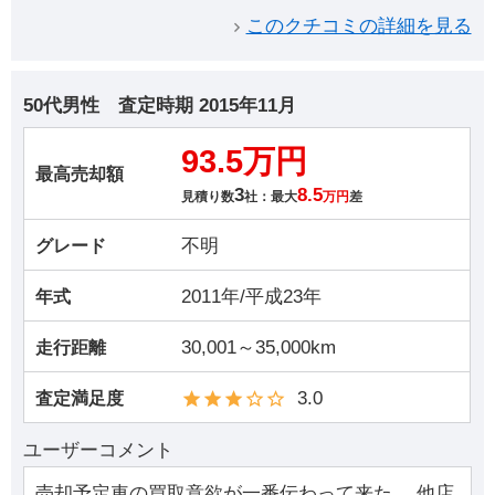
このクチコミの詳細を見る
50代男性
査定時期
2015年11月
93.5万円
最高売却額
3
8.5
見積り数
社：最大
万円
差
不明
グレード
2011年/平成23年
年式
30,001～35,000km
走行距離
3.0
査定満足度
ユーザーコメント
売却予定車の買取意欲が一番伝わって来た。 他店