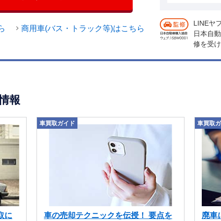
LINE
ら
商用車(バス・トラック等)はこちら
日本自動
修を受け
情報
車買取ガイド
車買取ガ
取に
車の売却テクニックを伝授！ 要点を
廃車