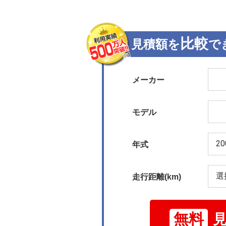
比較
見積額を
で
メーカー
モデル
年式
走行距離(km)
無料