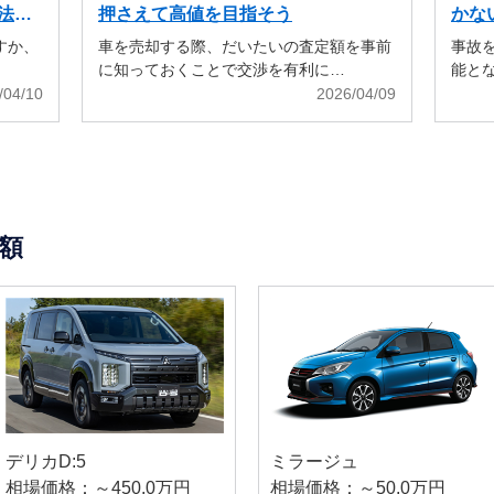
法も
押さえて高値を目指そう
かな
すか、
車を売却する際、だいたいの査定額を事前
事故
に知っておくことで交渉を有利に…
能と
/04/10
2026/04/09
額
デリカD:5
ミラージュ
相場価格：～450.0万円
相場価格：～50.0万円