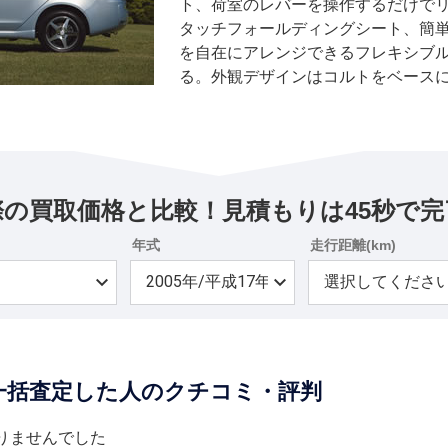
ト、荷室のレバーを操作するだけで
タッチフォールディングシート、簡
を自在にアレンジできるフレキシブ
る。外観デザインはコルトをベース
スならではの伸び伸びしたスタイル
より3タイプの内装色を設定。要素を
出すコルトの世界を基準に、色と素
質感を表現した。搭載エンジンは1.
様。ターボ仕様は154ps／18.3k
際の買取価格と比較！見積もりは45秒で完
全車にCVT(無段変速機)が組み合わさ
チェンジでバイオクリアフィルター
年式
走行距離(km)
ジンの排気ガス性能を向上させ、安全装
にはラリーアートの外観デザインを
ョン設定したほか、エンジンの出力
一括査定した人のクチコミ・評判
りませんでした