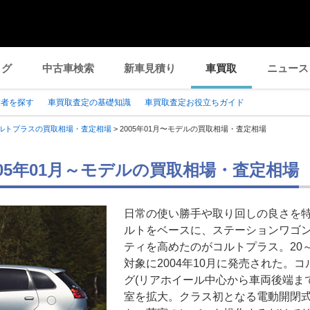
ログ
中古車検索
新車見積り
車買取
ニュース
業者を探す
車買取査定の基礎知識
車買取査定お役立ちガイド
ルトプラスの買取相場・査定相場
>
2005年01月〜モデルの買取相場・査定相場
005年01月～モデルの買取相場・査定相場
日常の使い勝手や取り回しの良さを
ルトをベースに、ステーションワゴ
ティを高めたのがコルトプラス。20
対象に2004年10月に発売された。
グ(リアホイール中心から車両後端まで
室を拡大。クラス初となる電動開閉