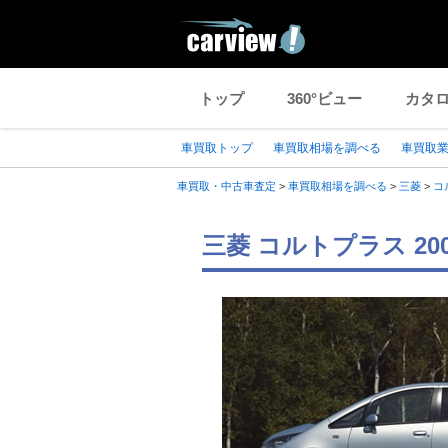
トップ
360°ビュー
カタ
車買取トップ
車買取相場を調べる
車買取
車買取・中古車査定
>
車買取相場を調べる
>
三菱
>
コ
三菱 コルトプラス 2