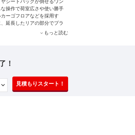
リヤシートバックが倒せるワン
単な操作で荷室広さや使い勝手
ルカーゴフロアなどを採用す
に、延長したリアの部分でプラ
を表現した。室内はグレードに
もっと読む
減らすことで逆に豊かさを醸し
材のコーディネイトによって品
5リッターの自然吸気とターボ仕
g・mを発揮。トランスミッションは
了！
れる。2005年11月のマイナー
を採用したほか、自然吸気エン
備を充実させた。2006年5月
見積もりスタート！
変更し、レカロシートをオプシ
を向上させた。