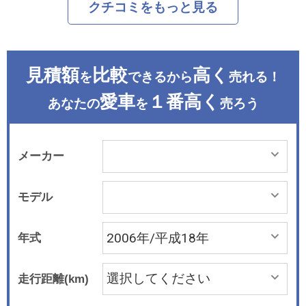
クチコミをもっと見る
見積額
比較
高く
を
できるから
売れる！
愛車
１番高く
あなたの
を
売ろう
メーカー
モデル
年式
走行距離(km)