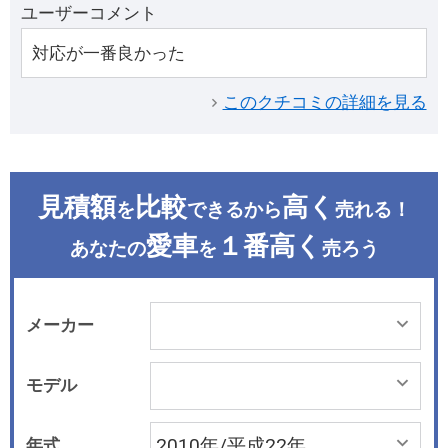
ユーザーコメント
対応が一番良かった
このクチコミの詳細を見る
見積額
比較
高く
を
できるから
売れる！
愛車
１番高く
あなたの
を
売ろう
メーカー
モデル
年式