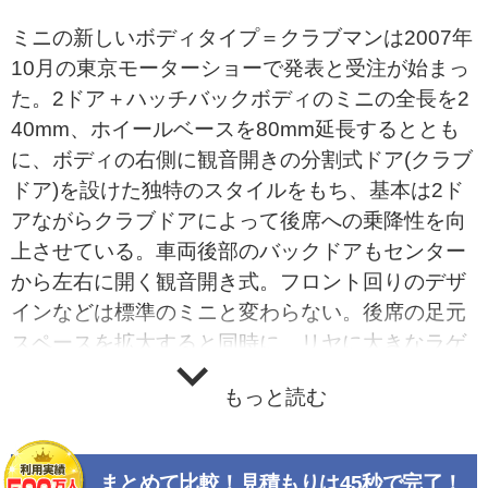
ミニの新しいボディタイプ＝クラブマンは2007年
10月の東京モーターショーで発表と受注が始まっ
た。2ドア＋ハッチバックボディのミニの全長を2
40mm、ホイールベースを80mm延長するととも
に、ボディの右側に観音開きの分割式ドア(クラブ
ドア)を設けた独特のスタイルをもち、基本は2ド
アながらクラブドアによって後席への乗降性を向
上させている。車両後部のバックドアもセンター
から左右に開く観音開き式。フロント回りのデザ
インなどは標準のミニと変わらない。後席の足元
スペースを拡大すると同時に、リヤに大きなラゲ
ッジスペースを持つのは英国で狩猟用に使われた
もっと読む
シューティング・ブレークのコンセプトを今の時
代に生かしたもの。分割可倒式のリヤシートを倒
せば260リットルから930リットルまで荷室容量を
まとめて比較！見積もりは45秒で完了！