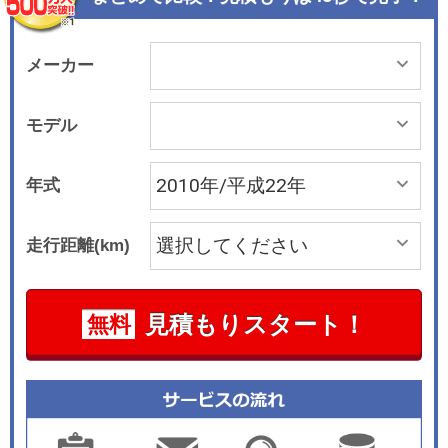
拡大できる。搭載エンジンは直列4気筒1.6リッタ
ーDOHCだが2010年5月の改良で変更され、バル
ブトロニック機構を採用する自然吸気エンジンは
メーカー
90kW(122ps)/160N・mの、また直噴＆ツインス
クロールターボ仕様は135kW(184ps)/240N・mの
モデル
パワー＆トルクを発生する。トランスミッション
はエンジンにかかわらず6速ATと6速MTの選択が
年式
可能だ。車速に応じてステアリングの補助力を変
化させる電動式のパワーアシストステアリングが
走行距離(km)
装備される。DSC、6個のSRSエアバッグ、全席3
点式シートベルトEBD付きABSなど安全装備も充
実している。2010年5月の改良では、ブレーキエ
見積もりスタート！
無料
ネルギー回生システムやマニュアル車にスタート
ストップ機構が採用され、燃費の向上につながっ
た。