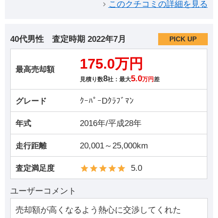
このクチコミの詳細を見る
40代男性
査定時期
2022年7月
PICK UP
175.0万円
最高売却額
8
5.0
見積り数
社：最大
万円
差
ｸｰﾊﾟｰDｸﾗﾌﾞﾏﾝ
グレード
2016年/平成28年
年式
20,001～25,000km
走行距離
5.0
査定満足度
ユーザーコメント
売却額が高くなるよう熱心に交渉してくれた