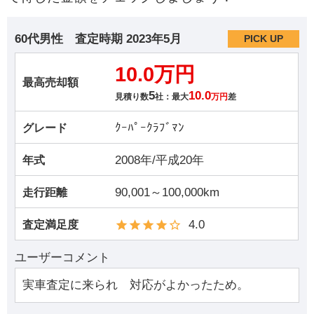
60代男性
査定時期
2023年5月
PICK UP
10.0万円
最高売却額
5
10.0
見積り数
社：最大
万円
差
ｸｰﾊﾟｰｸﾗﾌﾞﾏﾝ
グレード
2008年/平成20年
年式
90,001～100,000km
走行距離
4.0
査定満足度
ユーザーコメント
実車査定に来られ 対応がよかったため。