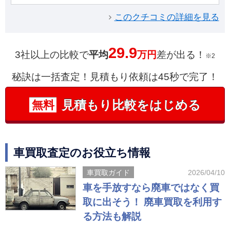
このクチコミの詳細を見る
29.9
3社以上の比較で
平均
万円
差が出る！
※2
秘訣は一括査定！見積もり依頼は45秒で完了！
見積もり比較をはじめる
無料
車買取査定のお役立ち情報
車買取ガイド
2026/04/10
車を手放すなら廃車ではなく買
取に出そう！ 廃車買取を利用す
る方法も解説