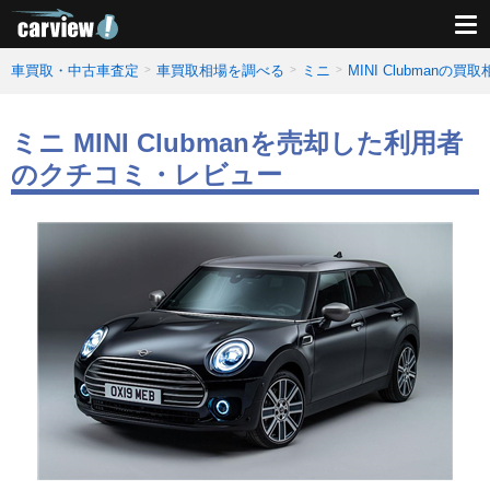
車買取・中古車査定
車買取相場を調べる
ミニ
MINI Clubmanの
ミニ MINI Clubmanを売却した利用者
のクチコミ・レビュー