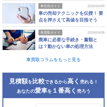
車売却ガイド
2026/04/09
車の売却テクニックを伝授！ 要
点を押さえて高値を目指そう
車買取ガイド
2026/04/08
廃車に必要な手続き・書類と
は？動かない車の処理方法
車買取コラムをもっと見る
見積額
比較
高く
を
できるから
売れる！
愛車
１番高く
あなたの
を
売ろう