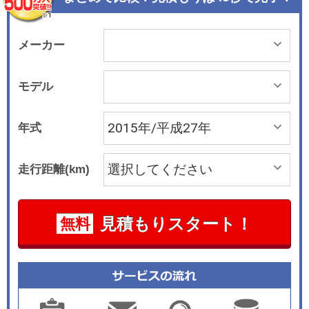
などの技術を盛り込み、動力性能をミニ史上最強
のものとしている。 新開発の直列4気筒2.0リッタ
ーエンジンは、170kW(231ps)/5200～6000rpmの
メーカー
最高出力を発生し、320N・m/1250～4800rpmの
最大トルクを発生する。最大トルクはオーバーブ
モデル
ースト時には350N・mに達する。トランスミッシ
ョンは6速MTと6速ATの設定があり、ATは新設計
年式
によって燃費を約25%向上（新欧州サイクル）さ
せている。同時に0-100km/hの加速は従来モデル
走行距離(km)
より0.6秒も短縮して6.1秒を達成したという。 カ
ーブ走行をサポートするエレクトロニック・ディ
ファレンシャル・ロック・コントロール(EDLC)、
見積もりスタート！
無料
パフォーマンス・コントロールを備えたダイナミ
ック・スタビリティ・コントロール(DSC)などの
最新の電子制御技術が標準装備されている。