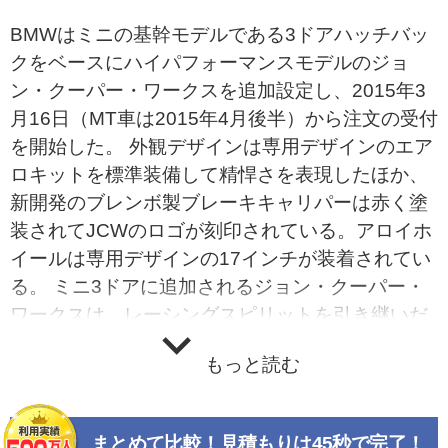
BMWはミニの基幹モデルである3ドアハッチバッ
クをベースにハイパフォーマンスモデルのジョ
ン・クーパー・ワークスを追加設定し、2015年3
月16日（MT車は2015年4月後半）から注文の受付
を開始した。 外観デザインは専用デザインのエア
ロキットを標準装備して精悍さを表現したほか、
新開発のブレンボ製ブレーキキャリパーは赤く塗
装されてJCWのロゴが刻印されている。アロイホ
イールは専用デザインの17インチが装着されてい
る。 ミニ3ドアに追加されるジョン・クーパー・
ワークスは、レーシングスピリットを引き継いだ
走りを特徴とする高性能エンジン搭載車で、これ
もっと読む
までのミニでもさまざまなボディタイプに設定さ
れてきた。搭載エンジンにバルブトロニックや高
精度直噴、ツインパワー・ターボ・テクノロジー
まとめて比較！見積もりは45秒で完了！