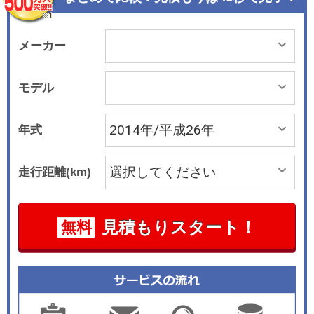
つながり、ミニ5ドアは3ドアに比べて後席レッグ
スペースが40mm拡大し、大人5名が余裕を持って
乗車できるスペースを確保している。トランク容
メーカー
量も3ドアに比べ67L拡大して278Lになった。 イ
ンテリアデザインもミニらしさが継承され、円形
モデル
のエレメントなどミニのアイコンを採用してい
る。ドアトリムの楕円形デザインエレメントは、
年式
前後席の一体感を持たせたものとされた。クーパ
ーSに標準装備のナビゲーションシステムには、8.
走行距離(km)
8インチの大型のセンターディスプレイを採用
し、ディスプレイの周囲にはLEDがリング状に配
置され、ナビの経路案内やパークディスタンスコ
見積もりスタート！
無料
ントロールによる周囲の障害物の状況などに応じ
て色が変化する。 搭載エンジンはBMWグループ
の新世代直噴ターボ仕様で、可変バルブ制御シス
テムを直噴ターボに組み合わせてることで、スム