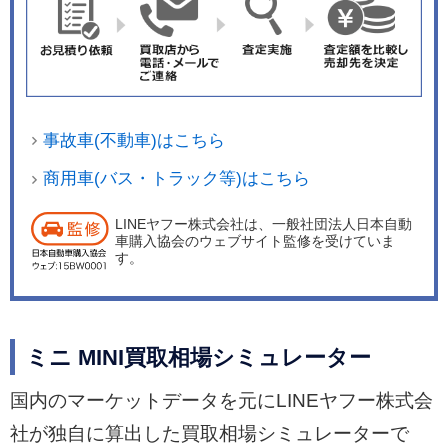
ーズで力強い走りと、低燃費を実現している。 ク
ーパーには最高出力136ps(100kw)、最大トルク2
20N・mを発生し、燃料消費率17.9km/Lの直列3気
筒1.5リッターが、またクーパーSには最高出力19
2ps(141kw)、最大トルク280N・mを発生し、燃
事故車(不動車)はこちら
料消費率16.4km/Lの直列4気筒2.0リッターが搭載
される。 足回りは3ドアと同様、このクラスでは
商用車(バス・トラック等)はこちら
例の少ないマルチリンク式サスペンションをリア
LINEヤフー株式会社は、一般社団法人日本自動
に採用することで、ミニの走りの特徴であるゴー
車購入協会のウェブサイト監修を受けていま
カート・フィーリングを堪能できる。 グレードは
す。
クーパーとクーパーSの2グレードで、トランスミ
ッションは6速ATのみの設定で、駆動方式もFFの
みの設定となる。
ミニ MINI買取相場シミュレーター
国内のマーケットデータを元にLINEヤフー株式会
社が独自に算出した買取相場シミュレーターで