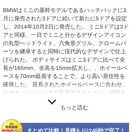
BMWはミニの基幹モデルであるハッチバックに3
月に発売された3ドアに続いて新たに5ドアを設定
し、2014年10月2日に発売した。 ミニ5ドアは3ド
アと同様、一目でミニと分かるデザインアイコン
の丸型ヘッドライト、六角形グリル、クロームパ
ーツを継承すると同時に現代的なデザインで仕上
げられた。 ボディサイズはミニ3ドアに比べて全
長が165mm、全高を15mm拡大し、、ホイールベ
ースを70mm延長することで、より高い居住性を
確保した。 延長されたホイールベースに合わせ、
リヤオーバーハングを延長するとともに、傾斜を
強めたテールゲートを採用し、バンパーの形状を
もっと読む
変更するなどして、ミニらしいスポーティさと軽
快感を演出してた最適なプロポーションを実現し
た。 ホイールベースの延長は後席居住性の向上に
まとめて比較！見積もりは45秒で完了！