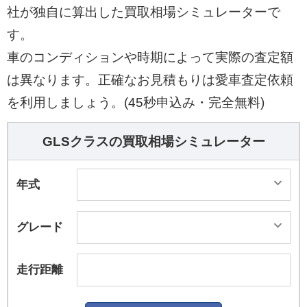
でトルク配分を行い、オンロードとオフロードの
社が独自に算出した買取相場シミュレーターで
性能をレベルアップさせた新開発の4MATICを採
す。
用した。また、オフロード走行用のローレンジギ
車のコンディションや時期によって実際の査定額
ヤを備える「オフロードエンジニアリングパッケ
は異なります。正確なお見積もりは愛車査定依頼
ージ」がオプションとして用意されている。 足ま
わりは「ADS PLUS（アダプティブ・ダンピン
を利用しましょう。(45秒申込み・完全無料)
グ・システム プラス）」を搭載したエアマチック
サスペンションを標準装備。さらにGLS580 4MA
GLSクラスの買取相場シミュレーター
TICスポーツには凹凸の激しい路面を走行する際
にエネルギーの回収を行う「E-ACTIV BODY CO
年式
NTROL」も装備されている。オフロード機能には
脱出モードが設定されており、砂地でスタックし
グレード
て動けなくなるといったトラブルから容易に抜け
出せるような支援が行われるという。また、この
走行距離
サスペンションにはダイナミックカーブ機能「CU
RVE」が備わり、コーナリング時には二輪車のよ