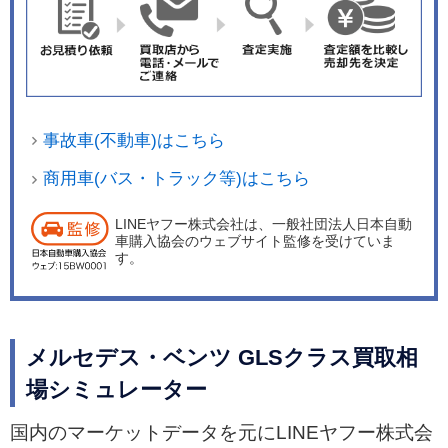
トは全モデルに標準となり、可倒式でありながら
身長194ｃｍの乗員にも対応する。3列目シート使
用時のラゲッジルームは470Lを確保し、2、3列目
シートを倒すことで最大2400Lに拡大される。ま
た、スイッチ操作によってリヤの車高が約50㎜下
事故車(不動車)はこちら
がり、よりスムーズな荷物の出し入れが可能とい
う。 ラインアップは最高出力243kW（330ps）、
商用車(バス・トラック等)はこちら
最大トルク700Nmを発生する3.0リッター6気筒デ
LINEヤフー株式会社は、一般社団法人日本自動
ィーゼルターボを搭載する「GLS400d 4MATI
車購入協会のウェブサイト監修を受けていま
C」、最高出力360kW（489ps）、最大トルク700
す。
Nmを発生する4.0リッターV8直噴ツインターボエ
ンジンに、最高出力16kW（22ps）、最大トルク2
50Nmを発生するモーター（ISG）で構成されたマ
メルセデス・ベンツ GLSクラス買取相
イルドハイブリッド機構を備えた「GLS580 4MA
場シミュレーター
TICスポーツ」の2モデル。両モデルとも9速ATが
組み合わされ、前後100：0～0：100の連続可変
国内のマーケットデータを元にLINEヤフー株式会