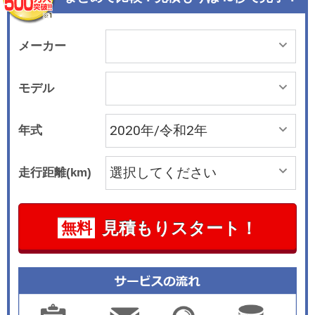
にも貢献し、同クラスでは優秀なCd値0.32を実現
している。 インテリアはラグジュアリーでエレガ
ントなデザインとしながら、ダッシュボードには
メーカー
「12.3インチワイドディスプレイ」と「12.3イン
チコクピットディスプレイ」を装着。1枚のガラ
モデル
スカバーで融合させることでドアパネルまで流れ
るようなデザインとしたほか、スイッチ類も金属
年式
の質感を備えたデザインに一新。前席にはシート
ベンチレーターやステアリングヒーター、温冷機
走行距離(km)
能付きカップホルダーを装着した。 ホイールベー
スの延長によって居住性や積載性も向上してお
り、2列目シートには電動シートバックによる前
見積もりスタート！
無料
後スライド機能を装着。もっとも後方にスライド
させることでレッグルームが87㎜拡大する。40：
20：40分割可倒式バックレストや左右ヘッドレス
トの高さ調整は電動とした。2人掛けの3列目シー