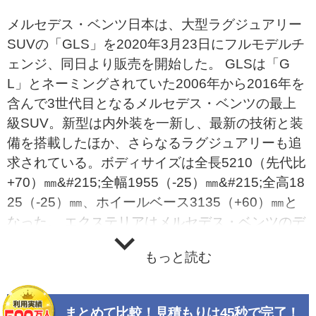
メルセデス・ベンツ日本は、大型ラグジュアリー
SUVの「GLS」を2020年3月23日にフルモデルチ
ェンジ、同日より販売を開始した。 GLSは「G
L」とネーミングされていた2006年から2016年を
含んで3世代目となるメルセデス・ベンツの最上
級SUV。新型は内外装を一新し、最新の技術と装
備を搭載したほか、さらなるラグジュアリーも追
求されている。ボディサイズは全長5210（先代比
+70）㎜&#215;全幅1955（-25）㎜&#215;全高18
25（-25）㎜、ホイールベース3135（+60）㎜と
なった。 エクステリアはメルセデス・ベンツのデ
ザイン思想「Sensual Purity（官能的純粋）」を
もっと読む
具現化、SUVらしい存在感を表現しながら、細か
なエッジやラインを減らして面を強調する質実剛
健なデザインとした。エアロダイナミクスの改善
まとめて比較！見積もりは45秒で完了！