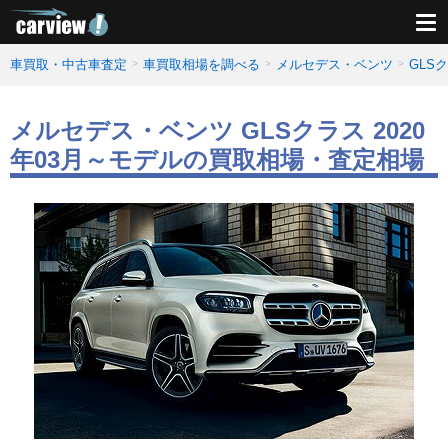
車買取・中古車査定
車買取相場を調べる
メルセデス・ベンツ
GLS
メルセデス・ベンツ GLSクラス 2020
年03月～モデルの買取相場・査定相場