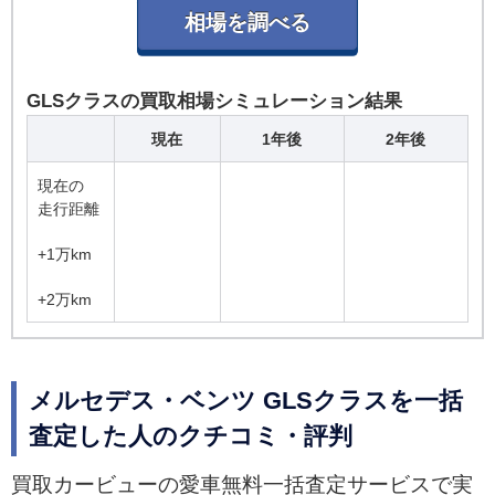
うにボディを内側に3段階で傾けることで、乗員
に感じられる遠心力を低減。カメラで路面を監視
し、凹凸を検知するとその路面に差し掛かる前に
サスペンションが対応、凹凸の大部分を吸収する
GLSクラスの買取相場シミュレーション結果
「ロードサーフィススキャン」機能も備わってい
現在
1年後
2年後
る。
現在の
走行距離
+1万km
+2万km
メルセデス・ベンツ GLSクラスを一括
査定した人のクチコミ・評判
買取カービューの愛車無料一括査定サービスで実